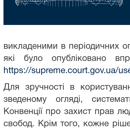
викладеними в періодичних о
які було опубліковано в
https://supreme.court.gov.ua/u
Для зручності в користуванн
зведеному огляді, система
Конвенції про захист прав л
свобод. Крім того, кожне ріш