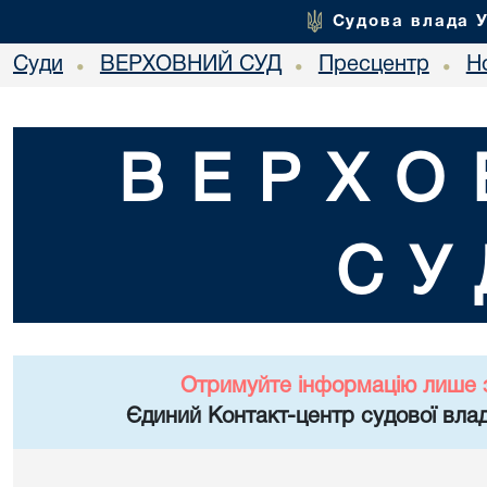
Судова влада 
Суди
ВЕРХОВНИЙ СУД
Пресцентр
Но
•
•
•
ВЕРХО
СУ
Отримуйте інформацію лише 
Єдиний Контакт-центр судової влад