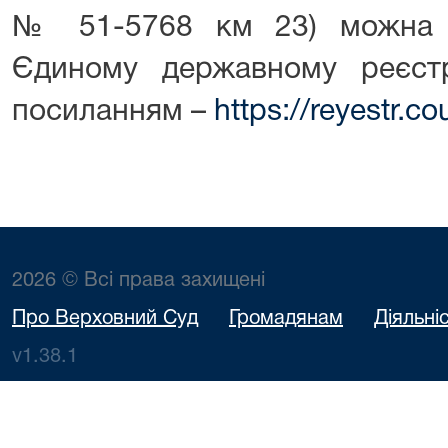
№ 51-5768 км 23) можна 
Єдиному державному реєст
посиланням –
https://reyestr.co
2026 © Всі права захищені
Про Верховний Суд
Громадянам
Діяльні
v1.38.1