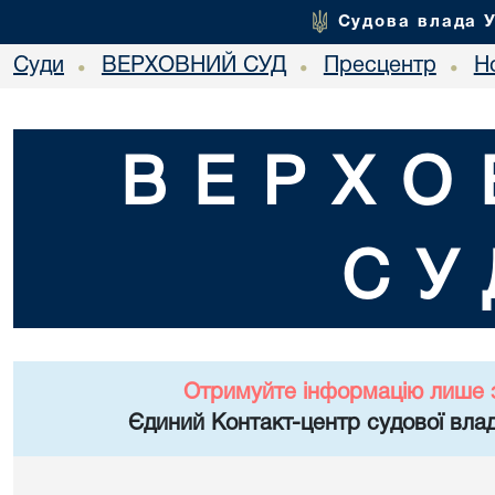
Судова влада 
Суди
ВЕРХОВНИЙ СУД
Пресцентр
Но
•
•
•
ВЕРХО
СУ
Отримуйте інформацію лише 
Єдиний Контакт-центр судової влад