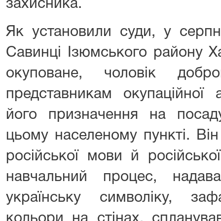
захисника.
Як установили суди, у серпн
Савинці Ізюмського району Ха
окуповане, чоловік добр
представникам окупаційної 
його призначення на поса
цьому населеному пункті. Ві
російської мови й російсько
навчальний процес, надав
українську символіку, заф
кольори на стінах, спланува