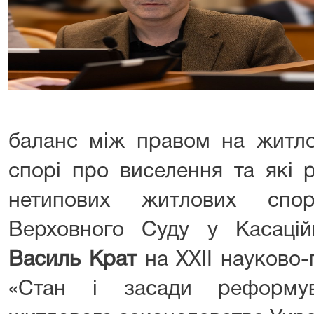
баланс між правом на житло
спорі про виселення та які 
нетипових житлових спор
Верховного Суду у Касацій
Василь Крат
на ХXІІ науково-
«Стан і засади реформув