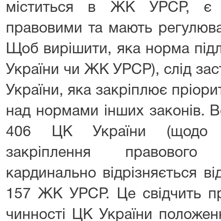
міститься в ЖК УРСР, є 
правовими та мають регулюва
Щоб вирішити, яка норма під
України чи ЖК УРСР), слід заст
України, яка закріплює пріор
над нормами інших законів. В
406 ЦК України (щодо се
закріплення правового
кардинально відрізняється ві
157 ЖК УРСР. Це свідчить п
чинності ЦК України положен