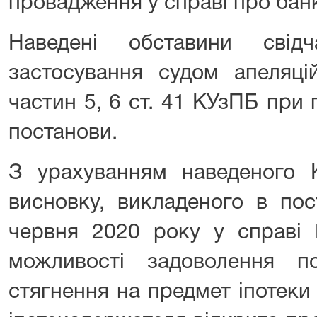
провадження у справі про бан
Наведені обставини свід
застосування судом апеляцій
частин 5, 6 ст. 41 КУзПБ при
постанови.
З урахуванням наведеного 
висновку, викладеного в по
червня 2020 року у справі
можливості задоволення п
стягнення на предмет іпотеки