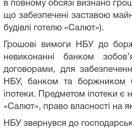
в повному обсязі визнано грош
що забезпечені заставою май
будівлі готелю «Салют»).
Грошові вимоги НБУ до борж
невиконанні банком зобов
договорами, для забезпечен
НБУ, банком та боржником б
іпотеки. Предметом іпотеки є н
«Салют», право власності на я
НБУ звернувся до господарськ