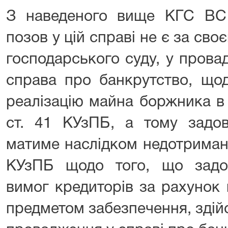
З наведеного вище КГС ВС
позов у цій справі не є за св
господарського суду, у прова
справа про банкрутство, що
реалізацію майна боржника в
ст. 41 КУзПБ, а тому задов
матиме наслідком недотриманн
КУзПБ щодо того, що задо
вимог кредиторів за рахунок
предметом забезпечення, зді