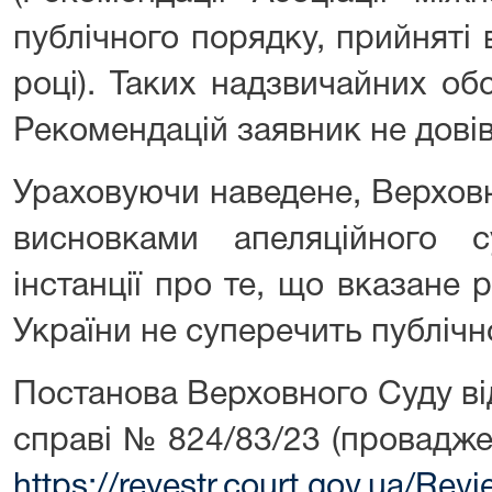
публічного порядку, прийняті 
році). Таких надзвичайних обс
Рекомендацій заявник не довів
Ураховуючи наведене, Верхов
висновками апеляційного 
інстанції про те, що вказан
України не суперечить публічн
Постанова Верховного Суду ві
справі № 824/83/23 (провадж
https://reyestr.court.gov.ua/Re