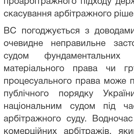
проарбітражного підходу дер
скасування арбітражного ріше
ВС погоджується з доводами
очевидне неправильне заст
судом фундаментальних 
матеріального права чи г
процесуального права може 
публічного порядку Україн
національним судом під ч
арбітражного суду. Водноча
комерційних арбітражів, як