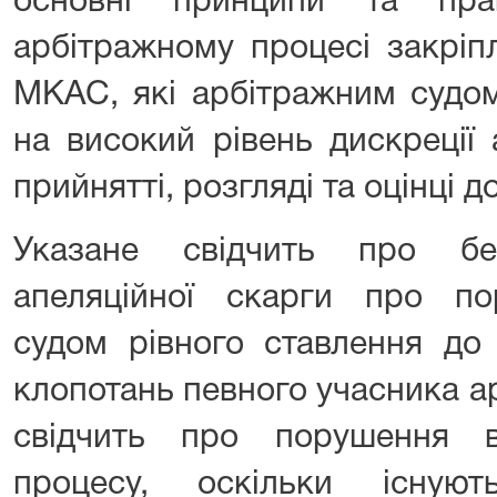
основні принципи та пра
арбітражному процесі закріп
МКАС, які арбітражним судом
на високий рівень дискреції
прийнятті, розгляді та оцінці д
Указане свідчить про без
апеляційної скарги про п
судом рівного ставлення до 
клопотань певного учасника а
свідчить про порушення в
процесу, оскільки існу