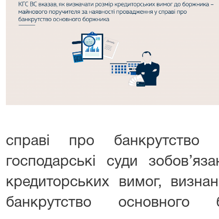
справі про банкрутство 
господарські суди зобов’яза
кредиторських вимог, визнан
банкрутство основного