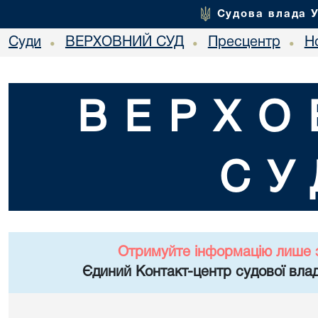
Судова влада 
Суди
ВЕРХОВНИЙ СУД
Пресцентр
Но
•
•
•
ВЕРХО
СУ
Отримуйте інформацію лише 
Єдиний Контакт-центр судової влад