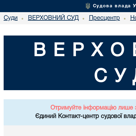
Судова влада 
Суди
ВЕРХОВНИЙ СУД
Пресцентр
Но
•
•
•
ВЕРХО
СУ
Отримуйте інформацію лише 
Єдиний Контакт-центр судової влад