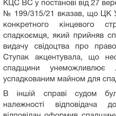
КЦС ВС у постанові від 27 вер
№ 199/315/21 вказав, що ЦК 
конкретного кінцевого с
спадкоємця, який прийняв сп
видачу свідоцтва про прав
Ступак акцентувала, що не
спадщини унеможливлює 
успадкованим майном для спа
В іншій справі судом бу
належності відповідача д
відповідач оформив спадщину