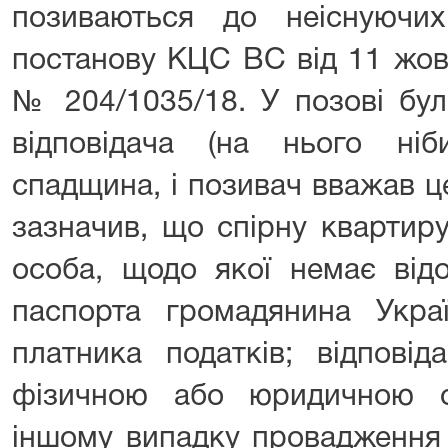
позиваються до неіснуючи
постанову КЦС ВС від 11 жов
№ 204/1035/18. У позові бу
відповідача (на нього ні
спадщина, і позивач вважав 
зазначив, що спірну квартир
особа, щодо якої немає від
паспорта громадянина Укра
платника податків; відпові
фізичною або юридичною о
іншому випадку провадження 