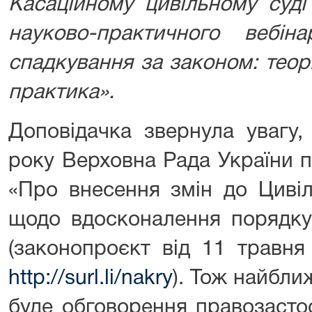
Касаційному цивільному суд
науково-практичного вебін
спадкування за законом: теорі
практика».
Доповідачка звернула увагу
року Верховна Рада України 
«Про внесення змін до Цивіл
щодо вдосконалення порядку
(законопроєкт від 11 травн
http://surl.li/nakry
). Тож найбл
буде обговорення правозасто