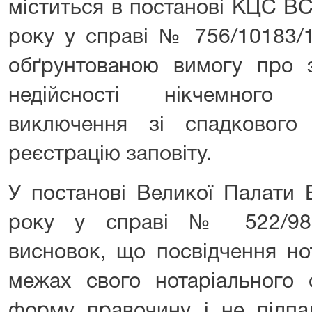
міститься в постанові КЦС ВС
року у справі № 756/10183/1
обґрунтованою вимогу про з
недійсності нікчемного
виключення зі спадкового
реєстрацію заповіту.
У постанові Великої Палати 
року у справі № 522/989
висновок, що посвідчення но
межах свого нотаріального 
форму правочину і не підпа