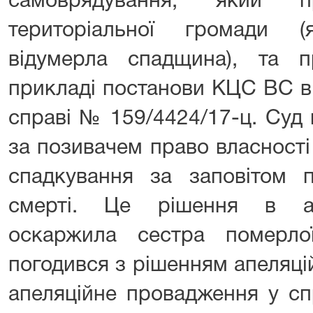
самоврядування, який пр
територіальної громади 
відумерла спадщина), та 
прикладі постанови КЦС ВС ві
справі № 159/4424/17-ц. Суд 
за позивачем право власності
спадкування за заповітом п
смерті. Це рішення в ап
оскаржила сестра померл
погодився з рішенням апеляці
апеляційне провадження у сп