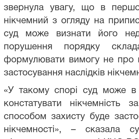
звернула увагу, що в першо
нікчемний з огляду на припис
суд може визнати його нед
порушення порядку склад
формулювати вимогу не про й
застосування наслідків нікчемн
«У такому спорі суд може в 
констатувати нікчемність з
способом захисту буде засто
нікчемності», – сказала с