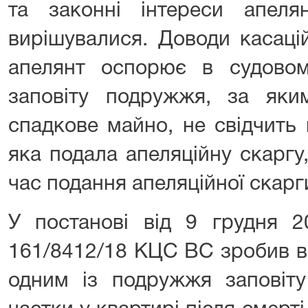
та законні інтереси апел
вирішувалися. Доводи касаці
апелянт оспорює в судовом
заповіту подружжя, за яки
спадкове майно, не свідчить 
яка подала апеляційну скаргу
час подання апеляційної скарг
У постанові від 9 грудня 
161/8412/18 КЦС ВС зробив в
одним із подружжя заповіт