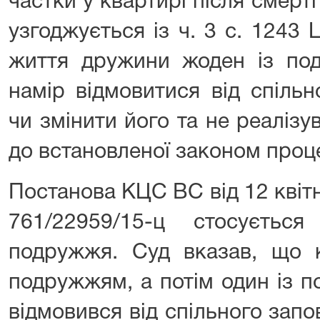
частки у квартирі після смерт
узгоджується із ч. 3 с. 1243 
життя дружини жоден із по
намір відмовитися від спіль
чи змінити його та не реалізу
до встановленої законом проц
Постанова КЦС ВС від 12 квіт
761/22959/15-ц стосується
подружжя. Суд вказав, що к
подружжям, а потім один із 
відмовився від спільного запо