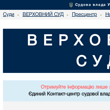
Судова влада 
Суди
ВЕРХОВНИЙ СУД
Пресцентр
Но
•
•
•
ВЕРХО
СУ
Отримуйте інформацію лише 
Єдиний Контакт-центр судової влад