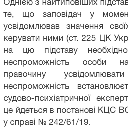
Однією з найтиповіших підста
те, що заповідач у моме
усвідомлював значення свої
керувати ними (ст. 225 ЦК Укр
на цю підставу необхідн
неспроможність особи н
правочину усвідомлюва
неспроможність встановлю
судово-психіатричної експер
це йдеться в постанові КЦС ВС
у справі № 242/61/19.