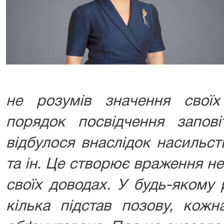
не розумів значення свої
порядок посвідчення запові
відбулося внаслідок насильс
та ін. Це створює враження н
своїх доводах. У будь-якому 
кілька підстав позову, кож