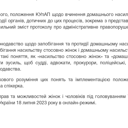
ншого, положення КУпАП щодо вчинення домашнього насильс
ї органів, дотичних до цих процесів, зокрема з представ
вильний зміст протоколу про адміністративне правопору
онодавство щодо запобігання та протидії домашньому нас
бігання насильству стосовно жінок і домашньому насильс
 такі поняття, як «насильство стосовно жінок» та «домаш
 зусиль, щоб судді, адвокати, прокурори, поліцейські
нодавства.
вого розуміння цих понять та імплементацією положе
а спікерка.
 прав та можливостей жінок і чоловіків під головуванням
 України 18 липня 2023 року в онлайн-режимі.