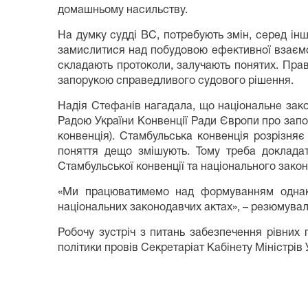
домашньому насильству.
На думку судді ВС, потребують змін, серед і
замислитися над побудовою ефективної взаємоді
складають протоколи, залучають понятих. Пра
запорукою справедливого судового рішення.
Надія Стефанів нагадала, що національне зак
Радою України Конвенції Ради Європи про запо
конвенція). Стамбульська конвенція розрізняє
поняття дещо змішують. Тому треба докладати
Стамбульської конвенції та національного зако
«Ми працюватимемо над формуванням однако
національних законодавчих актах», – резюмувал
Робочу зустріч з питань забезпечення рівних
політики провів Секретаріат Кабінету Міністрів