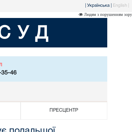
|
Українська
|
English
|
Людям з порушенням зору
СУД
л
-35-46
ПРЕСЦЕНТР
ує подальшої