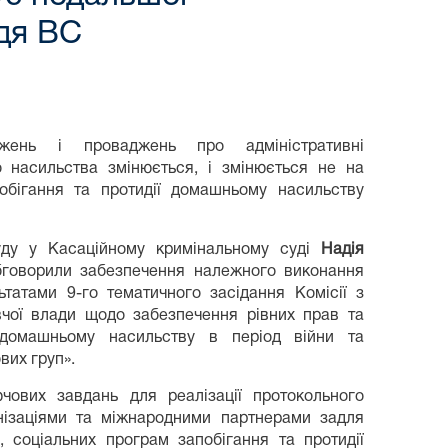
ддя ВС
джень і проваджень про адміністративні
насильства змінюється, і змінюється не на
бігання та протидії домашньому насильству
ду у Касаційному кримінальному суді
Надія
обговорили забезпечення належного виконання
ьтатами 9-го тематичного засідання Комісії з
авчої влади щодо забезпечення рівних прав та
 домашньому насильству в період війни та
вих груп».
ових завдань для реалізації протокольного
нізаціями та міжнародними партнерами задля
 соціальних програм запобігання та протидії