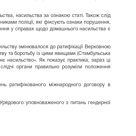
тва, насильства за ознакою статі. Також слід
никами поліції, які фіксують ознаки порушення,
шення у справах щодо домашнього насильства є
ильству змінювалося до ратифікації Верховною
тву та боротьбу із цими явищами (Стамбульська
нє насильство». Як показує практика, зараз ці
, слідчі органи правильно розуміли положення
нь ратифікованого міжнародного договору в
 Урядового уповноваженого з питань гендерної