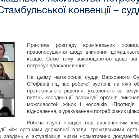
Стамбульської конвенції – су
Практика розгляду кримінальних прова
правопорушення щодо вчинення домашнього 
краще. Саме тому законодавство щодо запо
потребує вдосконалення.
На цьому наголосила суддя Верховного Су
Стефанів
під час робочої зустрічі, на якій 
протокольного рішення, ухваленого за резул
питань координації взаємодії органів викон
можливостей жінок і чоловіків «Протидія
відновлення, з урахуванням потреб різних цільо
Робоча група працює над визначенням ключ
одії між органами державної влади, громадськими орга
 завдань є актуалізація низки нормативних документів,