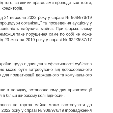
від того, за якими правилами проводяться торги,
 кредиторів.
ід 21 вересня 2022 року у справі № 908/976/19
роцедури організації та проведення аукціону у
росовісність набувача майна. При формальному
ереможця таке порушення саме по собі не може
ід 23 жовтня 2019 року у справі № 922/3537/17
країни щодо підвищення ефективності суб’єктів
 не може бути витребувано від добросовісного
у для приватизації державного та комунального
ше в порядку, встановленому для приватизації
 в більш широкому колі відносин.
оданого на торгах майна може застосувати до
 2022 року у справі № 908/976/19 (провадження