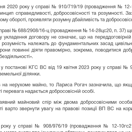
вня 2020 року у справі № 910/719/19 (провадження № 12-
ринцип справедливості, добросовісності та розумності. З
ному обороті, проявляти розумну дбайливість та добросовіс
праві № 688/2908/16-ц (провадження № 14-28цс20, п. 37) щ
 укладення договору не означає, що на переддоговірній 
а розумність належать до фундаментальних засад цивільно
сторони повинні діяти правомірно, зокрема, поводитися до
бездіяльності».
у постанові КГС ВС від 19 квітня 2023 року у справі № 9
земельної ділянки.
 на нерухоме майно, то Лариса Рогач зазначила, що якщ
і перевага надається добросовісній особі.
наявний майновий спір між двома добросовісними особа
сті варто звернути увагу на правові позиції ВП ВС на ко
 року у справі № 908/976/19 (провадження № 12-10гс21,