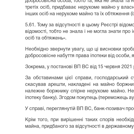
добросовісна особа, тобто та, яка не знала та
третіх осіб, придбаває нерухоме майно у власн
інших осіб на нерухоме майно та їх обтяження (
5.61. Тому за відсутності в цьому Реєстрі відо
відомості, тобто не знала і не могла знати пр
осіб та обтяжень».
Необхідно звернути увагу, що ці висновки зроб
добросовісне набуття права іпотеки від особи, 
Зокрема, у постанові ВП ВС від 15 червня 2021
За обставинами цієї справи, господарський с
скасував арешти, накладені на майно боржни
належне боржнику спірне нерухоме майно. Нер
іпотеку банку). Згодом покупець (переможець ау
У справі, переглянутій ВП ВС, банк-позивач пр
Крім того, при вирішенні таких спорів необхі
майна, придбаного за відсутності в державному