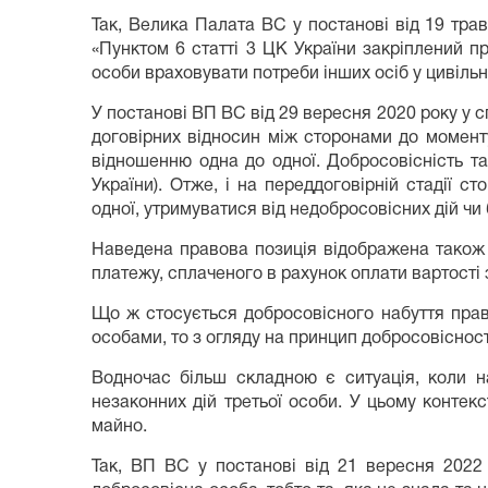
Так, Велика Палата ВС у постанові від 19 тра
«Пунктом 6 статті 3 ЦК України закріплений п
особи враховувати потреби інших осіб у цивіль
У постанові ВП ВС від 29 вересня 2020 року у с
договірних відносин між сторонами до моменту
відношенню одна до одної. Добросовісність т
України). Отже, і на переддоговірній стадії 
одної, утримуватися від недобросовісних дій чи 
Наведена правова позиція відображена також 
платежу, сплаченого в рахунок оплати вартості 
Що ж стосується добросовісного набуття прав
особами, то з огляду на принцип добросовісност
Водночас більш складною є ситуація, коли 
незаконних дій третьої особи. У цьому контек
майно.
Так, ВП ВС у постанові від 21 вересня 2022