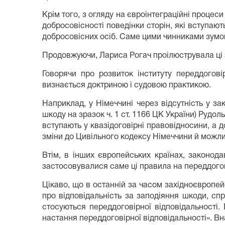
Крім того, з огляду на євроінтеграційні проце
добросовісності поведінки сторін, які вступають
добросовісних осіб. Саме цими чинниками зумовл
Продовжуючи, Лариса Рогач проілюструвала ці 
Говорячи про розвиток інституту переддогові
визнається доктриною і судовою практикою.
Наприклад, у Німеччині через відсутність у за
шкоду на зразок ч. 1 ст. 1166 ЦК України) Рудол
вступають у квазідоговірні правовідносини, а 
зміни до Цивільного кодексу Німеччини й можлив
Втім, в інших європейських країнах, законода
застосовувалися саме ці правила на переддогові
Цікаво, що в останній за часом західноєвропей
про відповідальність за заподіяння шкоди, с
стосуються переддоговірної відповідальності
настання переддоговірної відповідальності». В