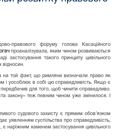
дово-правового форуму голова Касаційного
огач
проаналізувала, яким чином розвиваються
аді застосування такого принципу цивільного
 відносин.
а на той факт, що римляни визначали право як
ом і уособлює в собі цю справедливість. Якщо є
 передбачив для того, щоб чинити справедливо.
та закону» теж певним чином уже змінилося. І
ливого судового захисту є прямим обов’язком
ідає уявленням суспільства про справедливість,
і, є наріжним каменем застосування цивільного