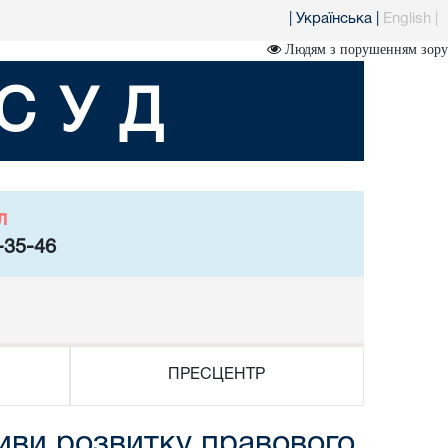
|
Українська
|
English
|
Людям з порушенням зору
СУД
л
-35-46
ПРЕСЦЕНТР
иви розвитку правового