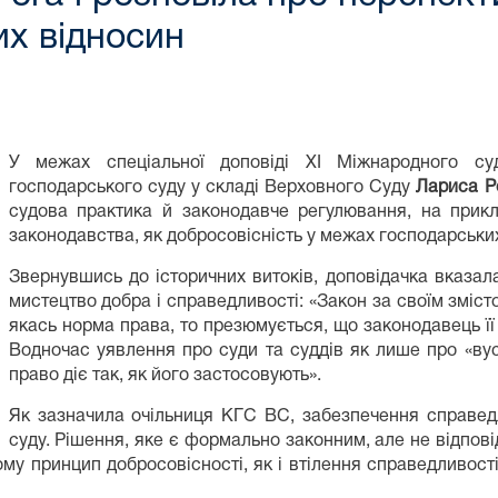
их відносин
У межах спеціальної доповіді XI Міжнародного су
господарського суду у складі Верховного Суду
Лариса Р
судова практика й законодавче регулювання, на прикл
законодавства, як добросовісність у межах господарських
Звернувшись до історичних витоків, доповідачка вказал
мистецтво добра і справедливості: «Закон за своїм зміст
якась норма права, то презюмується, що законодавець її
Водночас уявлення про суди та суддів як лише про «вус
право діє так, як його застосовують».
Як зазначила очільниця КГС ВС, забезпечення справед
суду. Рішення, яке є формально законним, але не відпов
ому принцип добросовісності, як і втілення справедливост