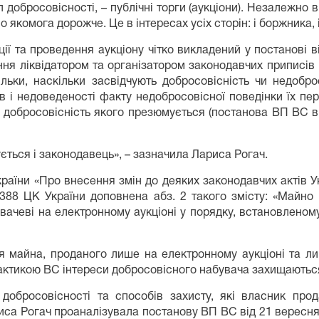
добросовісності, – публічні торги (аукціони). Незалежно 
якомога дорожче. Це в інтересах усіх сторін: і боржника, і
ії та проведення аукціону чітко викладений у постанові в
ня ліквідатором та організатором законодавчих приписів п
льки, наскільки засвідчують добросовісність чи недоб
ів і недоведеності факту недобросовісної поведінки їх п
 добросовісність якого презюмується (постанова ВП ВС в
ється і законодавець», – зазначила Лариса Рогач.
країни «Про внесення змін до деяких законодавчих актів У
. 388 ЦК України доповнена абз. 2 такого змісту: «Майно
вачеві на електронному аукціоні у порядку, встановленом
ся майна, проданого лише на електронному аукціоні та ли
рактикою ВС інтереси добросовісного набувача захищаються
добросовісності та способів захисту, які власник пр
риса Рогач проаналізувала постанову ВП ВС від 21 вересня