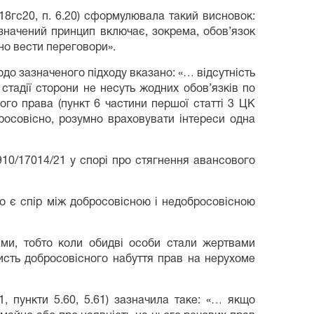
18гс20, п. 6.20) сформулювала такий висновок:
азначений принцип включає, зокрема, обов’язок
но вести переговори».
одо зазначеного підходу вказано: «… відсутність
стадії сторони не несуть жодних обов’язків по
го права (пункт 6 частини першої статті 3 ЦК
бросовісно, розумно враховувати інтереси одна
10/17014/21 у спорі про стягнення авансового
о є спір між добросовісною і недобросовісною
ми, тобто коли обидві особи стали жертвами
ристь добросовісного набуття прав на нерухоме
 пункти 5.60, 5.61) зазначила таке: «… якщо