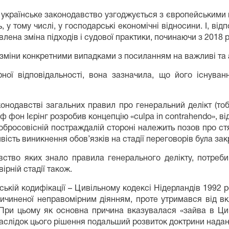
си українське законодавство узгоджується з європейськими
, у тому числі, у господарські економічні відносини. І, ві
ена зміна підходів і судової практики, починаючи з 2018 р
зміни конкретними випадками з посиланням на важливі та а
рної відповідальності, вона зазначила, що його існуван
конодавстві загальних правил про генеральний делікт (то
ьф фон Ієрінг розробив концепцію «culpa in contrahendo», в
добросовісній постраждалій стороні належить позов про стя
ість виникнення обов’язків на стадії переговорів була закр
вство яких знало правила генерального делікту, потреби 
рній стадії також.
ській кодифікації – Цивільному кодексі Нідерландів 1992
причиненої неправомірним діянням, проте утримався від в
. При цьому як основна причина вказувалася «зайва в Цив
наслідок цього рішення подальший розвиток доктрини надан