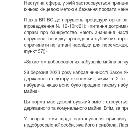
Наступна сфера, у якій застосовується принцип 
їхньою кінцевою метою є бажання продати майно 
Підхід ВП ВС до порушень процедури організац
(провадження № 12-10гс21): «питання дотриман
справі про банкрутство мають значення насті
порушенні порядку проведення публічних торг
спричинити негативні наслідки для переможця,
(пункт 57))».
«Захистом добросовісних набувачів майна опіку
28 березня 2023 року набрав чинності Закон У
державного сектору економіки», яким ч. 2 ст
набувача, якщо воно було продане такому набу
майна».
Ця норма має доволі вузький зміст: стосуєть
державного та комунального майна. Втім, за п
У розрізі теми щодо застосування принципу 
недобросовісної особи, яка його придбала, Ла