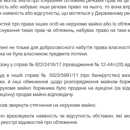
 не могла знати про існування обтяжень речових прав на це
ість або набуває інше речове право на нього, то вона вп
їх наявність або відсутність), що містяться у Державному р
мостей про права інших осіб на нерухоме майно або їх обт
о існування таких прав чи обтяжень, набуває право на таке
лені не тільки для добросовісного набуття права власності
яка не була власником предмета іпотеки.
 року у справі № 922/2416/17 (провадження № 12-44гс20) йд
уд в іншій справі № 5023/5991/11 (про банкрутство) ви
ка, й інші обмеження щодо розпорядження майном боржн
ухоме майно боржника було продане на аукціоні (за від
кціону) продав майно відповідачу.
осив звернути стягнення на нерухоме майно.
дно враховувати наявність чи відсутність обставин, які м
 реєстрі відомостей про обтяження.