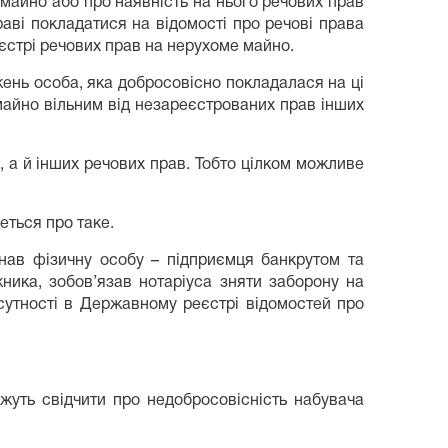
 майно або про наявність на нього речових прав
раві покладатися на відомості про речові права
еєстрі речових прав на нерухоме майно.
яжень особа, яка добросовісно покладалася на ці
 майно вільним від незареєстрованих прав інших
, а й інших речових прав. Тобто цілком можливе
еться про таке.
знав фізичну особу – підприємця банкрутом та
ика, зобов’язав нотаріуса зняти заборону на
сутності в Державному реєстрі відомостей про
ожуть свідчити про недобросовісність набувача