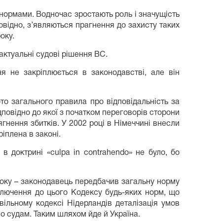
 нормами. Водночас зростають роль і значущість
дповідно, з’являються прагнення до захисту таких
оку.
ктуальні судові рішення ВС.
ня не закріплюється в законодавстві, але він
бто загального правила про відповідальність за
ідповідно до якої з початком переговорів сторони
гнення збитків. У 2002 році в Німеччині внесли
іплена в законі.
в доктрині «culpa in contrahendo» не було, бо
 року – законодавець передбачив загальну норму
ключення до цього Кодексу будь-яких норм, що
ільному кодексі Нідерландів деталізація умов
о судам. Таким шляхом йде й Україна.