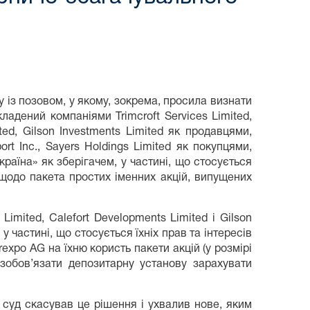
у із позовом, у якому, зокрема, просила визнати
кладений компаніями Trimcroft Services Limited,
ted, Gilson Investments Limited як продавцями,
ort Inc., Sayers Holdings Limited як покупцями,
країна» як зберігачем, у частині, що стосується
ed щодо пакета простих іменних акцій, випущених
imited, Calefort Developments Limited і Gilson
у частині, що стосується їхніх прав та інтересів
rexpo AG на їхню користь пакети акцій (у розмірі
зобов’язати депозитарну установу зарахувати
 суд скасував це рішення і ухвалив нове, яким