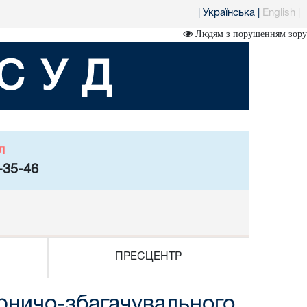
|
Українська
|
English
|
Людям з порушенням зору
СУД
л
-35-46
ПРЕСЦЕНТР
ірничо-збагачувального