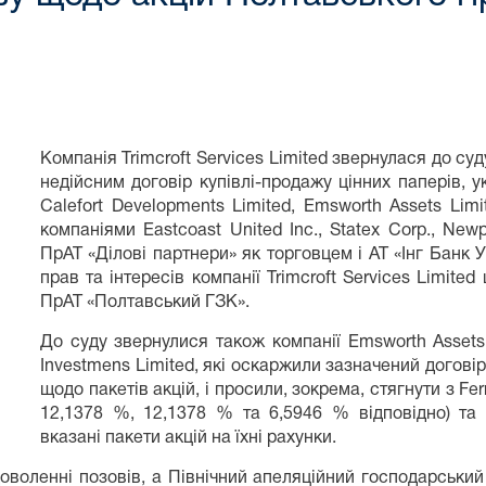
Компанія Trimcroft Services Limited звернулася до суд
недійсним договір купівлі-продажу цінних паперів, у
Calefort Developments Limited, Emsworth Assets Limi
компаніями Eastcoast United Inc., Statex Corp., Newp
ПрАТ «Ділові партнери» як торговцем і АТ «Інг Банк У
прав та інтересів компанії Trimcroft Services Limit
ПрАТ «Полтавський ГЗК».
До суду звернулися також компанії Emsworth Assets L
Investmens Limited, які оскаржили зазначений договір 
щодо пакетів акцій, і просили, зокрема, стягнути з Fer
12,1378 %, 12,1378 % та 6,5946 % відповідно) та 
вказані пакети акцій на їхні рахунки.
оволенні позовів, а Північний апеляційний господарський