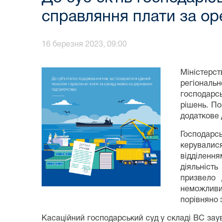
справляння плати за ор
16 березня 2023, 09:00
Міністерст
регіональ
господарс
рішень. По
додаткове 
Господарсь
керувалис
відділенн
діяльність
призвело 
неможливи
порівняно 
Касаційний господарський суд у складі ВС за