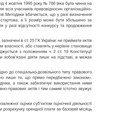
д 4 жовтня 1995 року № 786 (яка була чинна на
 всіх учасників правовідносин організаційно-
ів Методики вбачається, що у разі визначення
стартова, а її розмір може бути збільшено за
и у разі відсутності конкурсу та продовження
зазначені в ст. 25 ГК України: не приймати актів
ми власності, або ставлять у нерівне становище
джується з положенням ч. 2 ст. 19 Конституції
и зобов'язані діяти лише на підставі, в межах
відно до спеціально-дозвільного типу правового
ено лише те, що прямо передбачено законом».
едінки, а також забезпечує використання ними
но-правових актів і тим самим істотно звужує
залежної оцінки суб’єктом оціночної діяльності
м розрахунку орендної плати за базовий місяць