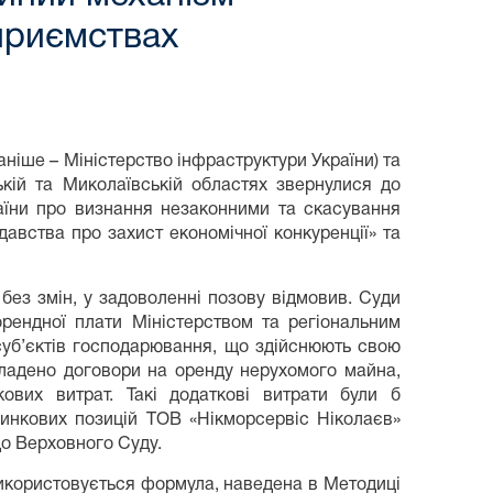
приємствах
аніше – Міністерство інфраструктури України) та
кій та Миколаївській областях звернулися до
аїни про визнання незаконними та скасування
вства про захист економічної конкуренції» та
 без змін, у задоволенні позову відмовив. Суди
орендної плати Міністерством та регіональним
суб’єктів господарювання, що здійснюють свою
укладено договори на оренду нерухомого майна,
ових витрат. Такі додаткові витрати були б
ринкових позицій ТОВ «Нікморсервіс Ніколаєв»
до Верховного Суду.
икористовується формула, наведена в Методиці