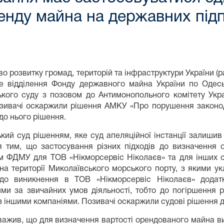
енду майна на державних під
во розвитку громад, територій та інфраструктури України (р
не відділення Фонду державного майна України по Одесь
ького суду з позовом до Антимонопольного комітету Укр
зивачі оскаржили рішення АМКУ «Про порушення законода
до нього рішення.
кий суд рішенням, яке суд апеляційної інстанції залишив
я тим, що застосування різних підходів до визначення 
ям ФДМУ для ТОВ «Нікморсервіс Ніколаєв» та для інших 
 на території Миколаївського морського порту, з якими 
до виникнення в ТОВ «Нікморсервіс Ніколаєв» додатк
ми за звичайних умов діяльності, тобто до погіршення 
з іншими компаніями. Позивачі оскаржили судові рішення 
уважив, що для визначення вартості орендованого майна в