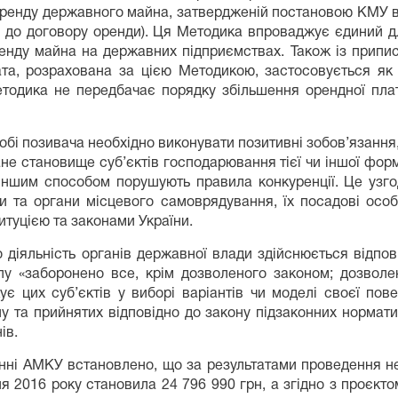
оренду державного майна, затвердженій постановою КМУ ві
 до договору оренди). Ця Методика впроваджує єдиний для
енду майна на державних підприємствах. Також із припис
а, розрахована за цією Методикою, застосовується як 
тодика не передбачає порядку збільшення орендної плат
бі позивача необхідно виконувати позитивні зобов’язання, 
не становище суб’єктів господарювання тієї чи іншої фор
 іншим способом порушують правила конкуренції. Це узго
и та органи місцевого самоврядування, їх посадові особ
итуцією та законами України.
о діяльність органів державної влади здійснюється відпо
пу «заборонено все, крім дозволеного законом; дозвол
є цих суб’єктів у виборі варіантів чи моделі своєї пов
 та прийнятих відповідно до закону підзаконних норматив
ів.
енні АМКУ встановлено, що за результатами проведення не
я 2016 року становила 24 796 990 грн, а згідно з проєкто