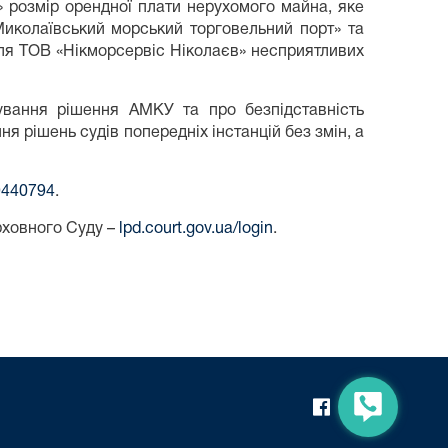
» розмір орендної плати нерухомого майна, яке
Миколаївський морський торговельний порт» та
ля ТОВ «Нікморсервіс Ніколаєв» несприятливих
сування рішення АМКУ та про безпідставність
 рішень судів попередніх інстанцій без змін, а
09440794
.
рховного Суду –
lpd.court.gov.ua/login
.