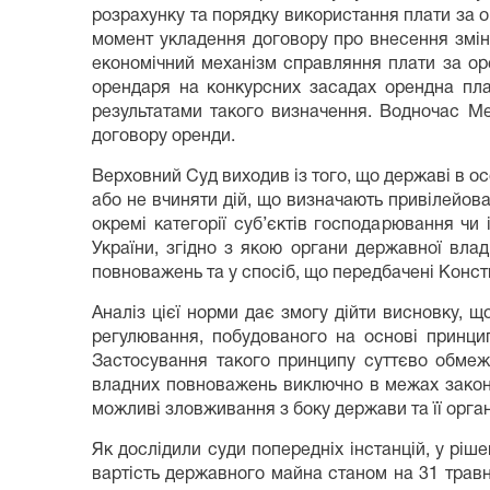
розрахунку та порядку використання плати за 
момент укладення договору про внесення змін
економічний механізм справляння плати за ор
орендаря на конкурсних засадах орендна плат
результатами такого визначення. Водночас Ме
договору оренди.
Верховний Суд виходив із того, що державі в осо
або не вчиняти дій, що визначають привілейова
окремі категорії суб’єктів господарювання чи
України, згідно з якою органи державної влад
повноважень та у спосіб, що передбачені Конст
Аналіз цієї норми дає змогу дійти висновку, щ
регулювання, побудованого на основі принци
Застосування такого принципу суттєво обмежу
владних повноважень виключно в межах закону
можливі зловживання з боку держави та її орган
Як дослідили суди попередніх інстанцій, у ріш
вартість державного майна станом на 31 травн