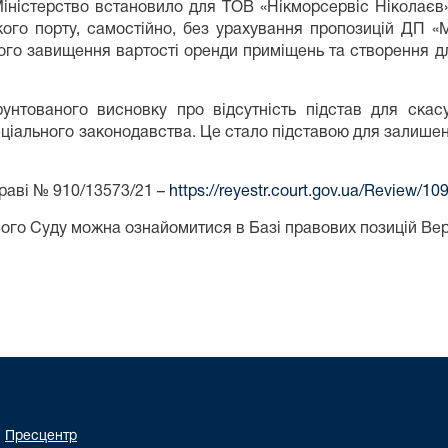
Міністерство встановило для ТОВ «Нікморсервіс Ніколаєв
кого порту, самостійно, без урахування пропозицій ДП «
ого завищення вартості оренди приміщень та створення д
рунтованого висновку про відсутність підстав для ска
іального законодавства. Це стало підставою для залишення
раві № 910/13573/21 –
https://reyestr.court.gov.ua/Review/1
ного Суду можна ознайомитися в Базі правових позицій Ве
Пресцентр