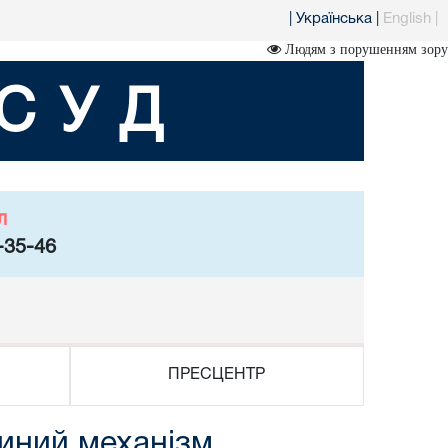
|
Українська
|
English
|
Людям з порушенням зору
СУД
л
-35-46
ПРЕСЦЕНТР
диний механізм