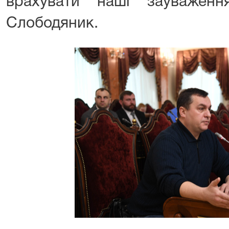
врахувати наші зауваженн
Слободяник.