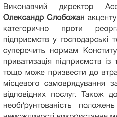
Виконавчий директор Асо
Олександр Слобожан
акцентув
категорично проти реорга
підприємств у господарські 
суперечить нормам Конституц
приватизація підприємств із 
тощо може призвести до втр
місцевого самоврядування з
відповідних послуг. Також д
необґрунтованість положен
неможливості використання м