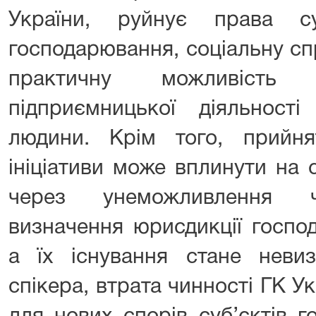
України, руйнує права су
господарювання, соціальну сп
практичну можливість 
підприємницької діяльності
людини. Крім того, прийнят
ініціативи може вплинути на 
через унеможливлення чі
визначення юрисдикції господ
а їх існування стане неви
спікера, втрата чинності ГК У