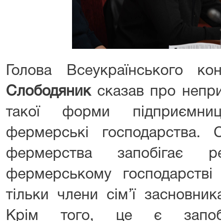
Голова Всеукраїнського к
Слободяник
сказав про непри
такої форми підприємниц
фермерські господарства. С
фермерства запобігає р
фермерському господарстві
тільки члени сім’ї засновник
Крім того, це є запобі