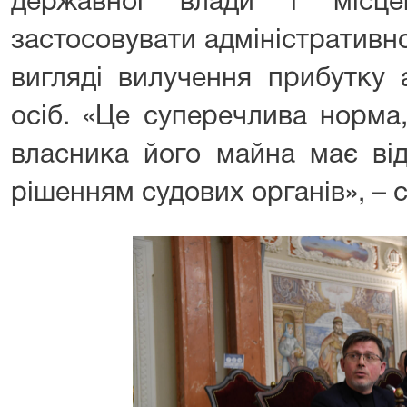
державної влади і місце
застосовувати адміністративно
вигляді вилучення прибутку
осіб. «Це суперечлива норма
власника його майна має ві
рішенням судових органів», – с