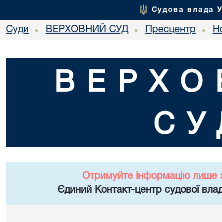
Судова влада 
Суди
ВЕРХОВНИЙ СУД
Пресцентр
Но
•
•
•
ВЕРХО
СУ
Отримуйте інформацію лише 
Єдиний Контакт-центр судової влад