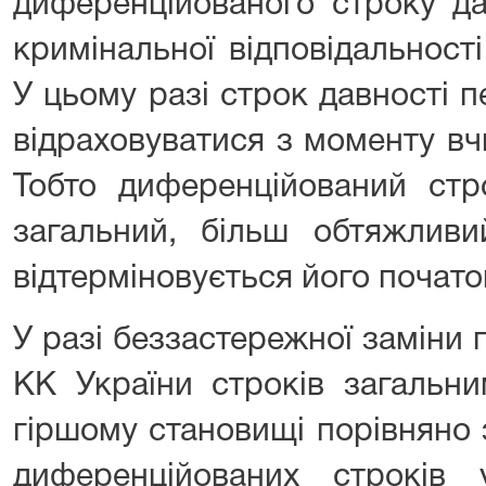
диференційованого строку да
кримінальної відповідальност
У цьому разі строк давності 
відраховуватися з моменту вч
Тобто диференційований стр
загальний, більш обтяжлив
відтерміновується його почато
У разі беззастережної заміни п
КК України строків загальн
гіршому становищі порівняно 
диференційованих строків 