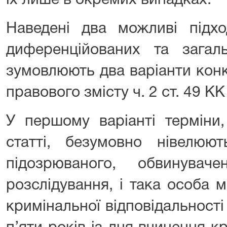
їх лише в окремих випадках.
Наведені два можливі підхо
диференційованих та загаль
зумовлюють два варіанти конк
правового змісту ч. 2 ст. 49 КК
У першому варіанті терміни,
статті, безумовно нівелюю
підозрюваного, обвинува
розслідування, і така особа 
кримінальної відповідальност