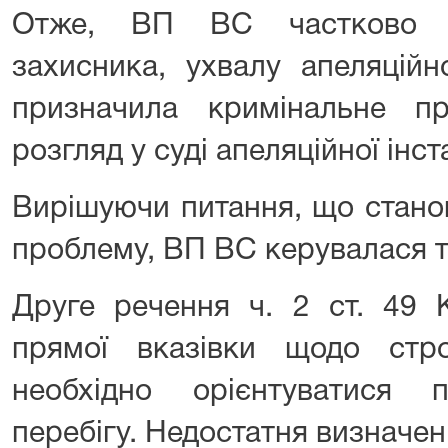
Отже, ВП ВС частково з
захисника, ухвалу апеляційн
призначила кримінальне п
розгляд у суді апеляційної інста
Вирішуючи питання, що стано
проблему, ВП ВС керувалася 
Друге речення ч. 2 ст. 49 
прямої вказівки щодо стро
необхідно орієнтуватися 
перебігу. Недостатня визначе