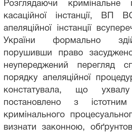
Розглядаючи кримінальне
касаційної інстанції, ВП 
апеляційної інстанції всупе
України формально здій
порушивши право засуджено
неупереджений перегляд 
порядку апеляційної процед
констатувала, що ухвалу
постановлено з істотни
кримінального процесуальног
визнати законною, обґрунто