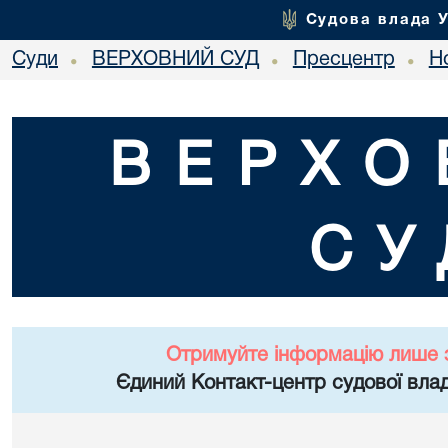
Судова влада 
Суди
ВЕРХОВНИЙ СУД
Пресцентр
Но
•
•
•
ВЕРХО
СУ
Отримуйте інформацію лише 
Єдиний Контакт-центр судової влад