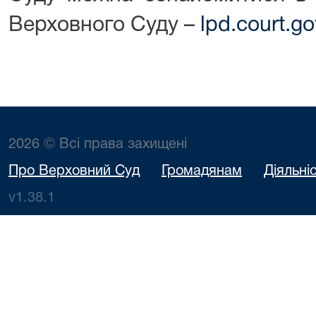
Верховного Суду –
lpd.court.go
2026 © Всі права захищені
Про Верховний Суд
Громадянам
Діяльні
v1.38.1