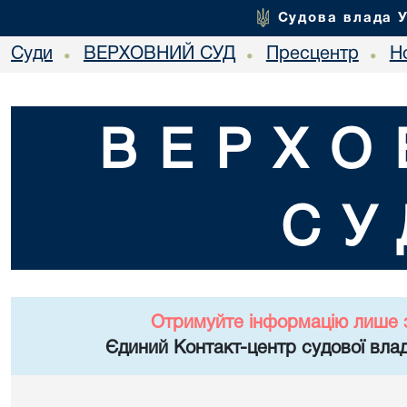
Судова влада 
Суди
ВЕРХОВНИЙ СУД
Пресцентр
Но
•
•
•
ВЕРХО
СУ
Отримуйте інформацію лише 
Єдиний Контакт-центр судової влад