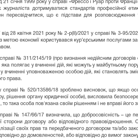
д 21 січня 1999 року у справі «Фрессо і Руар проти Франції»,
к журналіста дотримуватися стандартів професійної етик
н пересвідчитися, що є підстави для розповсюдження т
від 28 квітня 2021 року № 2-р(ІІ)/2021 у справі № 3-95/20
й з метою економії користувався кур’єрськими послугами з
авом.
 справі № 311/2145/19 (про визнання недійсним договорів 
 яка полягає у вчиненні дій, які можуть у майбутньому по
 вчиненні уповноваженою особою дій, які становлять зміс
ого права.
 у справі № 520/13586/18 зроблено висновок, що якщо ос
ру, рішення органу юридичної особи), висловила безпосер
 то така особа пов'язана своїм рішенням і не вправі його з
справі № 147/66/17 визначила, що добросовісність – це п
шої сторони договору або відповідного правовідношення.
алізації своїх прав та передбаченого договором та/або зак
ідповідно до домовленостей, або відповідно до вимог закону