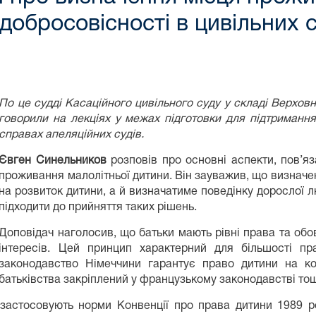
добросовісності в цивільних 
По це судді Касаційного цивільного суду у складі Верхов
говорили на лекціях у межах підготовки для підтримання 
справах апеляційних судів.
Євген Синельников
розповів про основні аспекти, пов’я
проживання малолітньої дитини. Він зауважив, що визначе
на розвиток дитини, а й визначатиме поведінку дорослої 
підходити до прийняття таких рішень.
Доповідач наголосив, що батьки мають рівні права та обо
інтересів. Цей принцип характерний для більшості пр
законодавство Німеччини гарантує право дитини на ко
батьківства закріплений у французькому законодавстві то
застосовують норми Конвенції про права дитини 1989 