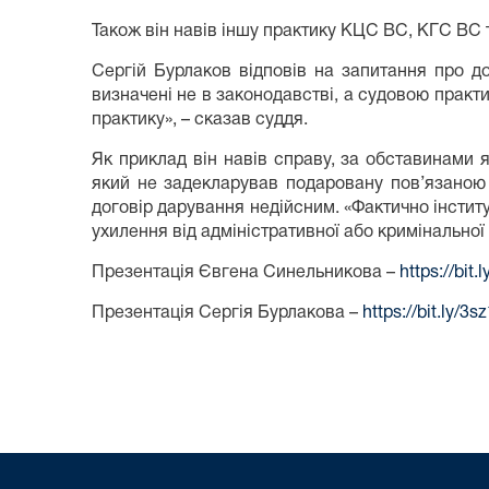
Також він навів іншу практику КЦС ВС, КГС ВС 
Сергій Бурлаков відповів на запитання про доц
визначені не в законодавстві, а судовою практ
практику», – сказав суддя.
Як приклад він навів справу, за обставинами
який не задекларував подаровану пов’язаною 
договір дарування недійсним. «Фактично інстит
ухилення від адміністративної або кримінальної 
Презентація Євгена Синельникова –
https://bit
Презентація Сергія Бурлакова –
https://bit.ly/3