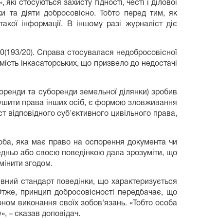
 які стосуються захисту гідності, честі і ділової
и та діяти добросовісно. Тобто перед тим, як
акої інформації. В іншому разі журналіст діє
20(193/20). Справа стосувалася недобросовісної
амість інкасаторських, що призвело до недостачі
оренди та суборенди земельної ділянки) зробив
рушити права інших осіб, є формою зловживання
т відповідного суб'єктивного цивільного права,
оба, яка має право на оспорення документа чи
едньо або своєю поведінкою дала зрозуміти, що
мінити згодом.
евний стандарт поведінки, що характеризується
 Отже, принцип добросовісності передбачає, що
оном виконання своїх зобов'язань. «Тобто особа
», – сказав доповідач.