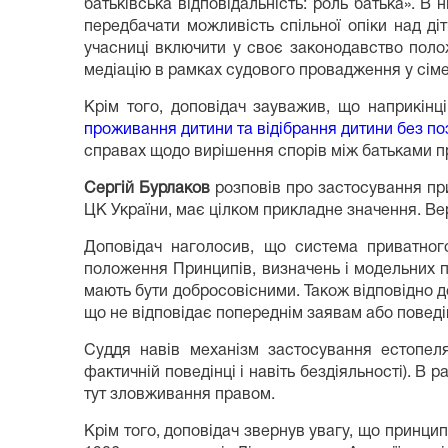
батьківська відповідальність: роль батька». В
передбачати можливість спільної опіки над д
учасниці включити у своє законодавство поло
медіацію в рамках судового провадження у сіме
Крім того, доповідач зауважив, що наприкін
проживання дитини та відібрання дитини без по
справах щодо вирішення спорів між батьками пр
Сергій Бурлаков
розповів про застосування при
ЦК України, має цілком прикладне значення. Вер
Доповідач наголосив, що система приватного
положення Принципів, визначень і модельних пр
мають бути добросовісними. Також відповідно до
що не відповідає попереднім заявам або поведін
Суддя навів механізм застосування естопеля
фактичній поведінці і навіть бездіяльності). В
тут зловживання правом.
Крім того, доповідач звернув увагу, що принци