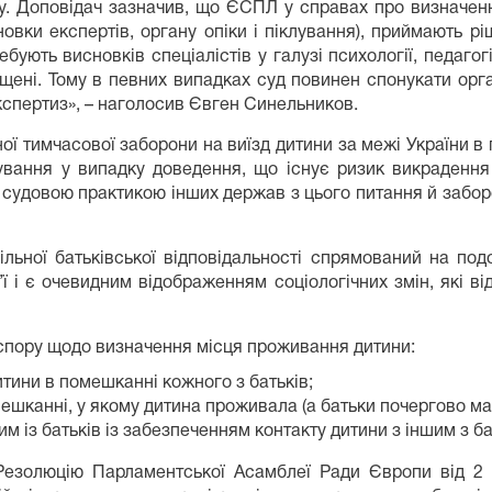
ку. Доповідач зазначив, що ЄСПЛ у справах про визначен
овки експертів, органу опіки і піклування), приймають рі
бують висновків спеціалістів у галузі психології, педагог
ищені. Тому в певних випадках суд повинен спонукати орг
експертиз», – наголосив Євген Синельников.
 тимчасової заборони на виїзд дитини за межі України в 
ування у випадку доведення, що існує ризик викрадення
 судовою практикою інших держав з цього питання й забор
льної батьківської відповідальності спрямований на под
ї і є очевидним відображенням соціологічних змін, які від
 спору щодо визначення місця проживання дитини:
тини в помешканні кожного з батьків;
шканні, у якому дитина проживала (а батьки почергово ма
 із батьків із забезпеченням контакту дитини з іншим з ба
езолюцію Парламентської Асамблеї Ради Європи від 2 