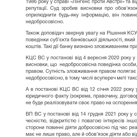
1986 року у справі «Лінгенс проти Австрії» та ві
репутації. Суд зробив висновки про обов’язо
оприлюднити будь-яку інформацію, він повине
недобросовісно.
Також доповідач звернув увагу на Рішення КСУ 
поведінки суб’єкта банківської діяльності, яки
коштів. Такі дії банку визнано зловживанням пр
КЦС ВС у постанові від 4 вересня 2020 року у
висновки, що недобросовісна поведінка особи,
правом. Сутність зловживання правом полягає у
недобросовісно, в тому числі всупереч меті так
А в постанові КЦС ВС від 12 січня 2022 року
юридичного факту (зокрема, правочину, догово
не буде реалізовувати своє право на оспорення,
ВП ВС у постанові від 14 грудня 2021 року у 
чесністю, відкритістю і повагою інтересів ін
сторони повинні діяти добросовісно під час ре
має не лише право, але й обов’язок діяти або в