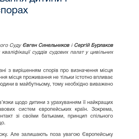
спорах
ного Суду
Євген Синельников
і
Сергій Бурлаков
кваліфікації суддів судових палат у цивільних
зані з вирішенням спорів про визначення місця
ння місця проживання не тільки істотно впливає
людини в майбутньому, тому необхідно виважено
в’язки щодо дитини з урахуванням її найкращих
авових систем європейських країн. Зокрема,
нтакт зі своїми батьками, принцип спільного
що.
року. Але залишають поза увагою Європейську