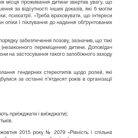
ня місця проживання дитини звертав увагу, що
шення за відсутності інших доказів, які б могли
іки, психіатрії. «Треба враховувати, що інтереси
ан опіки і піклування до надання обґрунтованих
порядку забезпечення позову, зазначив, що такі
 (незаконного переміщення) дитини. Доповідач
они на застосування такого запобіжного заходу
олання гендерних стереотипів щодо ролей, які
булися за останні п’ятдесят років в організації
ють приїжджати і виїжджати);
тьків.
жовтня 2015 року № 2079 «Рівність і спільна