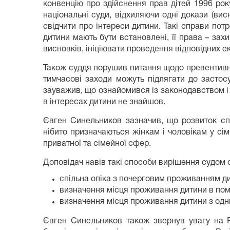
конвенцію про здійснення прав дітей 1996 ро
національні суди, відхиляючи одні докази (висн
свідчити про інтереси дитини. Такі справи потре
дитини мають бути встановлені, її права – зах
висновків, ініціювати проведення відповідних 
Також суддя порушив питання щодо превентивної
тимчасові заходи можуть підлягати до застос
зауважив, що ознайомився із законодавством і
в інтересах дитини не знайшов.
Євген Синельников зазначив, що розвиток спі
нібито призначаються жінкам і чоловікам у сім’
приватної та сімейної сфер.
Доповідач навів такі способи вирішення судом
спільна опіка з почерговим проживанням ди
визначення місця проживання дитини в поме
визначення місця проживання дитини з одним
Євген Синельников також звернув увагу на Р