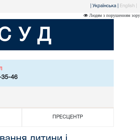
|
Українська
|
English
|
Людям з порушенням зору
СУД
л
-35-46
ПРЕСЦЕНТР
вання дитини і