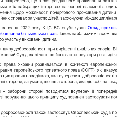
 ній підкреслено, що в разі роздільного проживання бать
ітьми в їх найкращих інтересах на основі взаємної згоди
ження щодо можливості почергового проживання дитини з
йних справах за участю дітей, заохочуючи міждисциплінарн
ці вересня 2022 року КЦС ВС опублікував
Огляд практик
збавлення батьківських прав
. Також найближчим часом пл
о участь у вихованні дитини.
нципу добросовісності при вирішенні цивільних спорів. Він
ховний Суд дедалі частіше його застосовує при розгляді як
 права України розвивається в контексті європейської
авил європейського приватного права (DCFR), які вказуют
 цих правил поведінкою, яка суперечить добросовісності та 
ці сторони, за умови, що інша сторона, яка діє собі на шко
 – заборони стороні поводитися всупереч її попередній
 разі порушення цього принципу суд повинен застосувати по
п добросовісності також застосовує Європейський суд з п