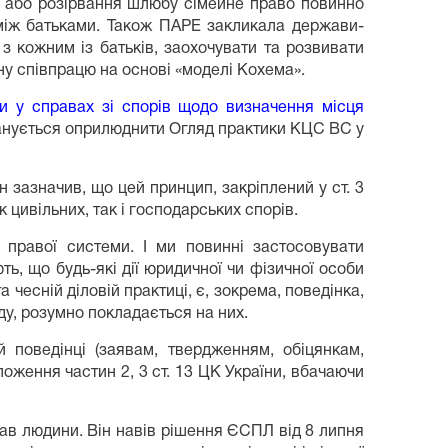
ків або розірвання шлюбу сімейне право повинно
 між батьками. Також ПАРЕ закликала держави-
 кожним із батьків, заохочувати та розвивати
у співпрацю на основі «моделі Кохема».
и у справах зі спорів щодо визначення місця
анується оприлюднити Огляд практики КЦС ВС у
 зазначив, що цей принцип, закріплений у ст. 3
 цивільних, так і господарських спорів.
 правої системи. І ми повинні застосовувати
ь, що будь-які дії юридичної чи фізичної особи
чесній діловій практиці, є, зокрема, поведінка,
ду, розумно покладається на них.
 поведінці (заявам, твердженням, обіцянкам,
ложення частин 2, 3 ст. 13 ЦК України, вбачаючи
рав людини. Він навів рішення ЄСПЛ від 8 липня