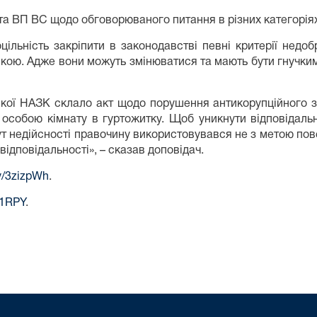
та ВП ВС щодо обговорюваного питання в різних категоріях 
ільність закріпити в законодавстві певні критерії недобр
икою. Адже вони можуть змінюватися та мають бути гнучки
 якої НАЗК склало акт щодо порушення антикорупційного 
особою кімнату в гуртожитку. Щоб уникнути відповідальн
ут недійсності правочину використовувався не з метою по
відповідальності», – сказав доповідач.
.ly/3zizpWh
.
sz1RPY
.