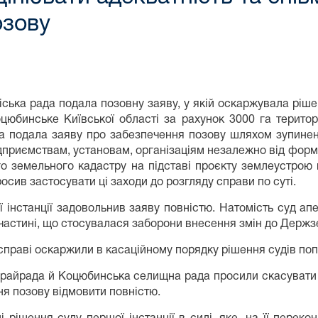
озову
іська рада подала позовну заяву, у якій оскаржувала ріш
юбинське Київської області за рахунок 3000 га територі
а подала заяву про забезпечення позову шляхом зупиненн
дприємствам, установам, організаціям незалежно від форм
о земельного кадастру на підставі проєкту землеустро
осив застосувати ці заходи до розгляду справи по суті.
 інстанції задовольнив заяву повністю. Натомість суд апе
в частині, що стосувалася заборони внесення змін до Держ
справі оскаржили в касаційному порядку рішення судів поп
райрада й Коцюбинська селищна рада просили скасувати р
ня позову відмовити повністю.