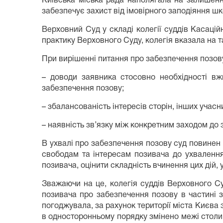
Київська міська рада наполягала на залишенні 
забезпечує захист від імовірного заподіяння шк
Верховний Суд у складі колегії суддів Касаці
практику Верховного Суду, колегія вказала на т
При вирішенні питання про забезпечення позову
– доводи заявника стосовно необхідності вжи
забезпечення позову;
– збалансованість інтересів сторін, інших учасн
– наявність зв’язку між конкретним заходом до
В ухвалі про забезпечення позову суд повинен 
свободам та інтересам позивача до ухвалення 
позивача, оцінити складність вчинення цих дій, 
Зважаючи на це, колегія суддів Верховного С
позивача про забезпечення позову в частині з
погоджувала, за рахунок території міста Києв
в односторонньому порядку змінено межі столиц