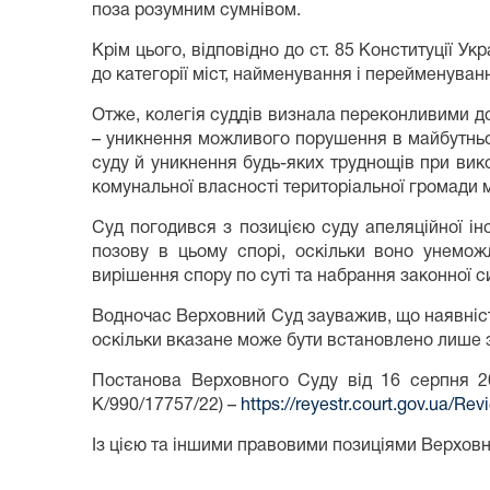
поза розумним сумнівом.
Крім цього, відповідно до ст. 85 Конституції Ук
до категорії міст, найменування і перейменуван
Отже, колегія суддів визнала переконливими д
– уникнення можливого порушення в майбутньо
суду й уникнення будь-яких труднощів при вик
комунальної власності територіальної громади м
Суд погодився з позицією суду апеляційної ін
позову в цьому спорі, оскільки воно унемож
вирішення спору по суті та набрання законної си
Водночас Верховний Суд зауважив, що наявніст
оскільки вказане може бути встановлено лише з
Постанова Верховного Суду від 16 серпня 20
К/990/17757/22) –
https://reyestr.court.gov.ua/R
Із цією та іншими правовими позиціями Верхов