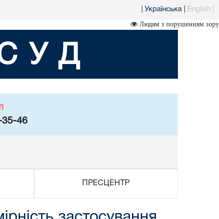
|
Українська
|
English
|
Людям з порушенням зору
СУД
л
-35-46
ПРЕСЦЕНТР
мірність застосування