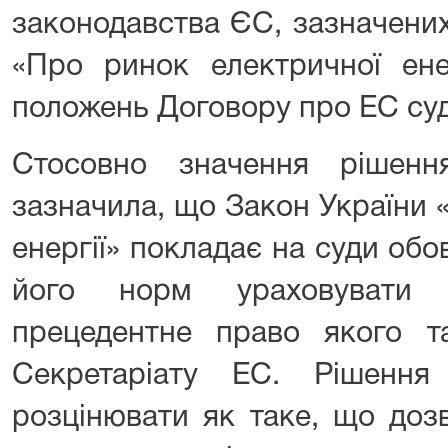
законодавства ЄС, зазначених
«Про ринок електричної енер
положень Договору про ЕС суда
Стосовно значення ріше
зазначила, що Закон України 
енергії» покладає на суди обо
його норм ураховувати
прецедентне право якого т
Секретаріату ЕС. Рішенн
розцінювати як таке, що доз