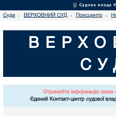
Судова влада 
Суди
ВЕРХОВНИЙ СУД
Пресцентр
Но
•
•
•
ВЕРХО
СУ
Отримуйте інформацію лише 
Єдиний Контакт-центр судової влад