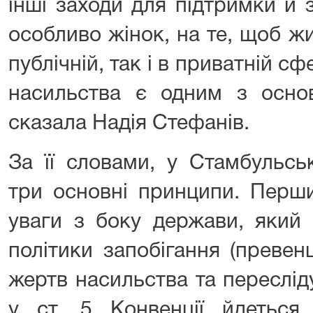
інші заходи для підтримки й 
особливо жінок, на те, щоб ж
публічній, так і в приватній с
насильства є одним з осно
сказала Надія Стефанів.
За її словами, у Стамбульськ
три основні принципи. Перш
уваги з боку держави, який 
політики запобігання (превенц
жертв насильства та переслід
у ст. 5 Конвенції йдетьс