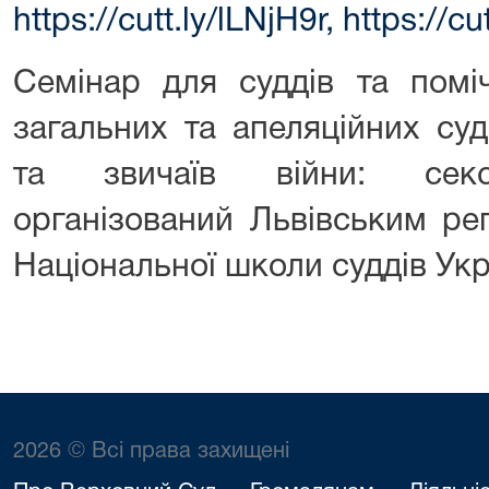
https://cutt.ly/lLNjH9r
,
https://c
Семінар для суддів та поміч
загальних та апеляційних су
та звичаїв війни: секс
організований Львівським ре
Національної школи суддів Укр
2026 © Всі права захищені