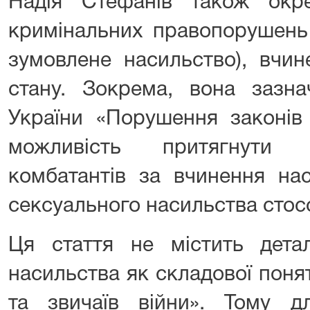
Надія Стефанів також окр
кримінальних правопорушень
зумовлене насильство), вчин
стану. Зокрема, вона зазн
України «Порушення законів 
можливість притягнути д
комбатантів за вчинення нас
сексуального насильства стос
Ця стаття не містить детал
насильства як складової поня
та звичаїв війни». Тому д