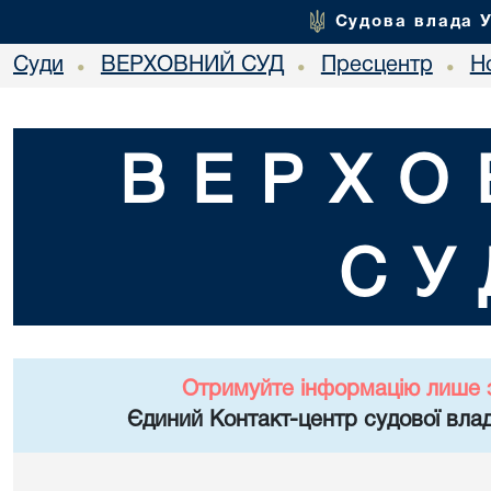
Судова влада 
Суди
ВЕРХОВНИЙ СУД
Пресцентр
Но
•
•
•
ВЕРХО
СУ
Отримуйте інформацію лише 
Єдиний Контакт-центр судової влад