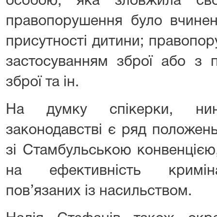
особою, яка зловжила сво
правопорушення було вчинен
присутності дитини; правопор
застосуванням зброї або з 
зброї та ін.
На думку спікерки, нин
законодавстві є ряд положень
зі Стамбульською конвенцією
на ефективність кримін
пов’язаних із насильством.