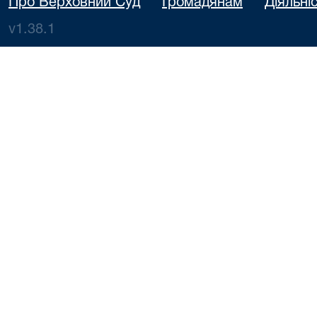
Про Верховний Суд
Громадянам
Діяльні
v1.38.1