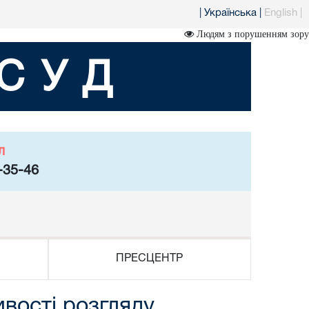
|
Українська
|
English
|
Людям з порушенням зору
СУД
л
-35-46
ПРЕСЦЕНТР
вості розгляду