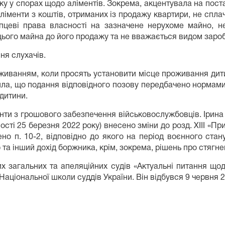
у у спорах щодо аліментів. Зокрема, акцентувала на пост
аліменти з коштів, отриманих із продажу квартири, не спла
пцеві права власності на зазначене нерухоме майно, 
цього майна до його продажу та не вважається видом заробі
ня слухачів.
вживанням, коли просять установити місце проживання дити
ила, що подання відповідного позову передбачено нормами
дитини.
енти з грошового забезпечення військовослужбовців. Ірин
ості 25 березня 2022 року) внесено зміни до розд. ХІІІ «Пр
о п. 10-2, відповідно до якого на період воєнного стан
 та інший дохід боржника, крім, зокрема, рішень про стягне
вих загальних та апеляційних судів «Актуальні питання що
аціональної школи суддів України. Він відбувся 9 червня 2