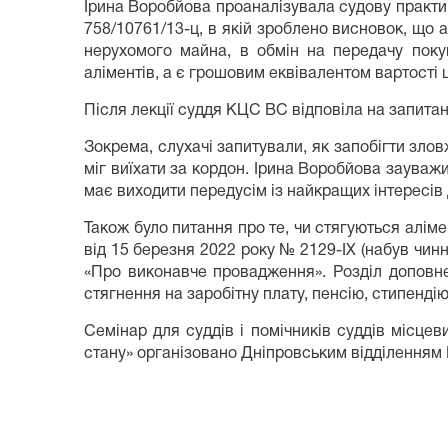
Ірина Воробйова проаналізувала судову практик
758/10761/13-ц, в якій зроблено висновок, що 
нерухомого майна, в обмін на передачу поку
аліментів, а є грошовим еквівалентом вартості 
Після лекції суддя КЦС ВС відповіла на запитан
Зокрема, слухачі запитували, як запобігти зло
міг виїхати за кордон. Ірина Воробйова зауваж
має виходити передусім із найкращих інтересів 
Також було питання про те, чи стягуються алім
від 15 березня 2022 року № 2129-ІХ (набув чинн
«Про виконавче провадження». Розділ доповнен
стягнення на заробітну плату, пенсію, стипендію
Семінар для суддів і помічників суддів місце
стану» організовано Дніпровським відділенням Н