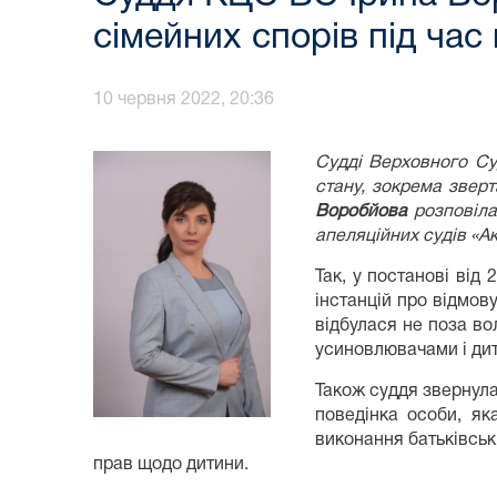
сімейних спорів під час
10 червня 2022, 20:36
Судді Верховного С
стану, зокрема звер
Воробйова
розповіла,
апеляційних судів «А
Так, у постанові від
інстанцій про відмову
відбулася не поза во
усиновлювачами і дит
Також суддя звернула
поведінка особи, як
виконання батьківськи
прав щодо дитини.