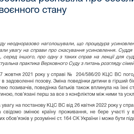
 воєнного стану
уду неодноразово наголошували, що процедура усиновле
тали увагу на справи про скасування усиновлення. Суддя
 серед іншого, про одну з таких справ на лекції для суд
ктуальна практика Верховного Суду з питань розгляду сімей
 27 жовтня 2021 року у справі № 204/586/20 КЦС ВС пого
 в задоволенні позову. Зміна поведінки дитини в гірший бі
лею позивачів, поведінка батьків також вплинула на їхні с
иною, пов’язані перш за все з конфліктом між ними та уск
 увагу на постанову КЦС ВС від 26 квітня 2022 року у спра
а свідомо змінює країну проживання, не бере участі у в
х обов’язків у розумінні ст. 164 СК України і може бути пі