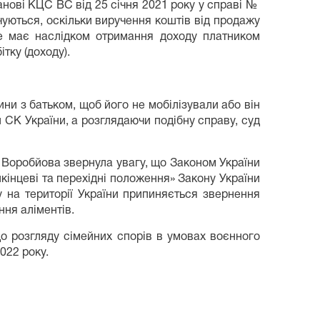
анові КЦС ВС від 25 січня 2021 року у справі №
чуються, оскільки виручення коштів від продажу
не має наслідком отримання доходу платником
тку (доходу).
ни з батьком, щоб його не мобілізували або він
 СК України, а розглядаючи подібну справу, суд
а Воробйова звернула увагу, що Законом України
икінцеві та перехідні положення» Закону України
у на території України припиняється звернення
ння аліментів.
до розгляду сімейних спорів в умовах воєнного
022 року.