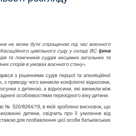
ння не може бути спрощеною під час воєнного
 Касаційного цивільного суду у складі ВС
Ірина
дів та помічників суддів місцевих загальних та
них спорів в умовах воєнного стану».
дився з рішеннями судів першої та апеляційної
к, з приводу чого виникли конфліктні відносини,
тосунки з дитиною, а відносини, які виникли між
ладнені особливостями перехідного віку дитини.
ві № 520/8264/19, в якій зроблено висновок, що
ихованні дитини, свідчить про її ухилення від
дставою для позбавлення цієї особи батьківських