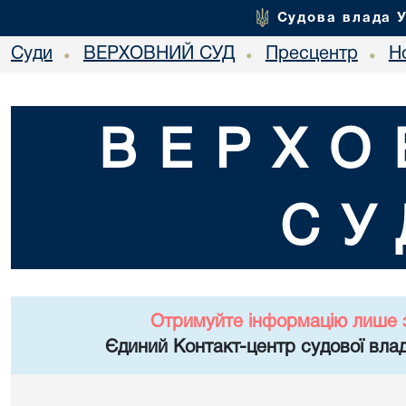
Судова влада 
Суди
ВЕРХОВНИЙ СУД
Пресцентр
Но
•
•
•
ВЕРХО
СУ
Отримуйте інформацію лише 
Єдиний Контакт-центр судової влад