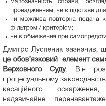
малозначність справи, розг
провадженням, чи є підстави дл
чи можлива повторна подача ка
фільтром / критерієм;
чи є обмеження при самопредст
Дмитро Луспеник зазначив, 
це обов’язковий елемент сам
Верховного Суду
. Він роз
процесуальному законодавстві
касаційного оскарження
надзвичайне перенавантаж