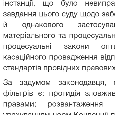
інстанції, що було невип
завдання цього суду щодо за
й однакового застосув
матеріального та процесуальн
процесуальні закони опт
касаційного провадження від
стандартів провідних правови
За задумом законодавця, 
фільтрів є: протидія зловж
правами; розвантаження