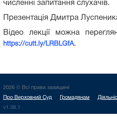
численні запитання слухачів.
Презентація Дмитра Луспени
Відео лекції можна перегля
.
https://cutt.ly/LRBLGfA
2026 © Всі права захищені
Про Верховний Суд
Громадянам
Діяльні
v1.38.1