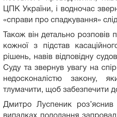
ЦПК України, і водночас звер
«справи про спадкування» слі
Також він детально розповів 
кожної з підстав касаційно
рішень, навів відповідну суд
Суду та звернув увагу на спір
недосконалістю закону, я
тлумачити, щоб забезпечити до
Дмитро Луспеник роз’яснив 
випадках подолання запровад