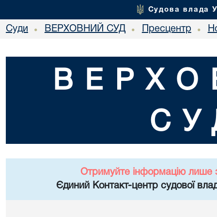
Судова влада 
Суди
ВЕРХОВНИЙ СУД
Пресцентр
Но
•
•
•
ВЕРХО
СУ
Отримуйте інформацію лише 
Єдиний Контакт-центр судової влад