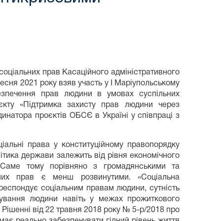
 соціальних прав Касаційного адміністративного
есня 2021 року взяв участь у І Маріупольському
безпечення прав людини в умовах суспільних
єкту «Підтримка захисту прав людини через
динатора проєктів ОБСЄ в Україні у співпраці з
іальні права у конституційному правопорядку
літика держави залежить від рівня економічного
. Саме тому порівняно з громадянськими та
льних прав є менш розвинутими. «Соціальна
ореспондує соціальним правам людини, сутність
нування людини навіть у межах прожиткового
 Рішенні від 22 травня 2018 року № 5-р/2018 про
має реально забезпечувати гідний рівень життя