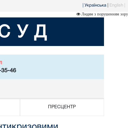
|
Українська
|
English
|
Людям з порушенням зору
СУД
л
-35-46
ПРЕСЦЕНТР
антикризовими