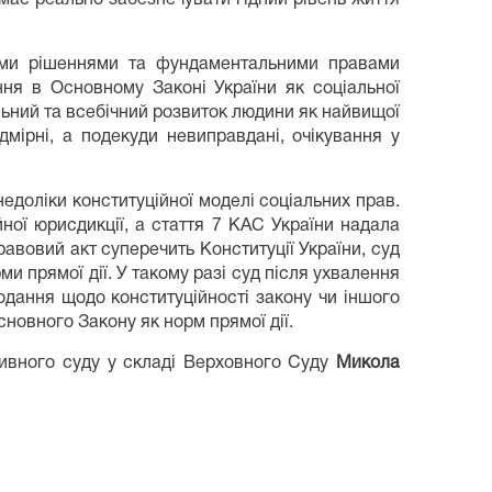
ими рішеннями та фундаментальними правами
ня в Основному Законі України як соціальної
льний та всебічний розвиток людини як найвищої
дмірні, а подекуди невиправдані, очікування у
едоліки конституційної моделі соціальних прав.
ної юрисдикції, а стаття 7 КАС України надала
авовий акт суперечить Конституції України, суд
ми прямої дії. У такому разі суд після ухвалення
дання щодо конституційності закону чи іншого
новного Закону як норм прямої дії.
тивного суду у складі Верховного Суду
Микола