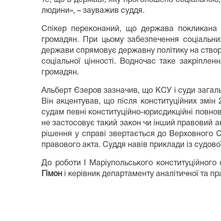
людини», – зауважив суддя.
Спікер переконаний, що держава покликана
громадян. При цьому забезпечення соціальни
держави спрямовує державну політику на створе
соціальної цінності. Водночас таке закріплен
громадян.
Альберт Єзеров зазначив, що КСУ і суди загаль
Він акцентував, що після конституційних змін
судам певні конституційно-юрисдикційні повнов
не застосовує такий закон чи інший правовий акт
рішення у справі звертається до Верховного 
правового акта. Суддя навів приклади із судово
До роботи І Маріупольського конституційного
Гімон
і керівник департаменту аналітичної та п