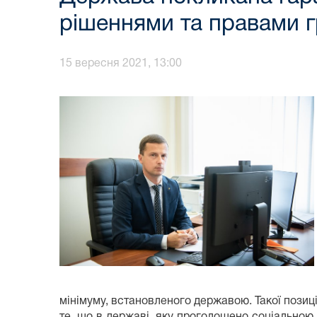
рішеннями та правами 
15 вересня 2021, 13:00
мінімуму, встановленого державою. Такої позиці
те, що в державі, яку проголошено соціальною