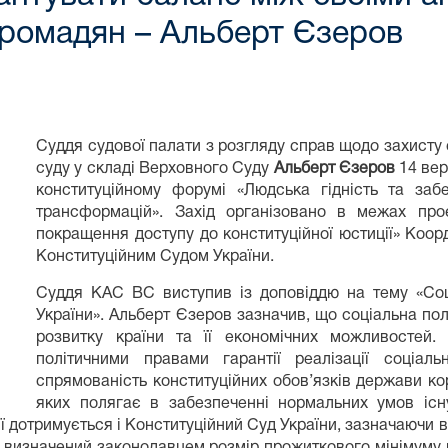
громадян – Альберт Єзеров
Суддя судової палати з розгляду справ щодо захисту
суду у складі Верховного Суду
Альберт Єзеров
14 вер
конституційному форумі «Людська гідність та за
трансформацій». Захід організовано в межах про
покращення доступу до конституційної юстиції» Коор
Конституційним Судом України.
Суддя КАС ВС виступив із доповіддю на тему «Соц
України». Альберт Єзеров зазначив, що соціальна по
розвитку країни та її економічних можливостей
політичними правами гарантії реалізації соціа
спрямованість конституційних обов’язків держави к
яких полягає в забезпеченні нормальних умов іс
ї дотримується і Конституційний Суд України, зазначаючи в
, визначений законодавцем розмір прожиткового мінімуму 