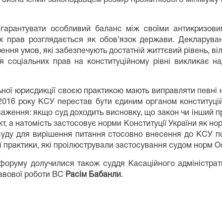
 гарантувати особливий баланс між своїми антикризов
х прав розглядається як обов’язок держави. Декларуван
ння умов, які забезпечують достатній життєвий рівень, ві
ня соціальних прав на конституційному рівні викликає на
ної юрисдикції своєю практикою мають виправляти певні н
 2016 року КСУ перестав бути єдиним органом конституцій
аження: якщо суд доходить висновку, що закон чи інший пр
, а натомість застосовує норми Конституції України як нор
Суду для вирішення питання стосовно внесення до КСУ по
ї практики, які проілюстрували застосування судом норм Ос
 форуму долучилися також суддя Касаційного адміністра
равової роботи ВС
Расім Бабанли
.