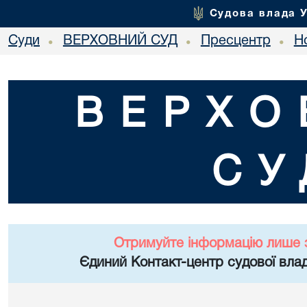
Судова влада 
Суди
ВЕРХОВНИЙ СУД
Пресцентр
Но
•
•
•
ВЕРХО
СУ
Отримуйте інформацію лише 
Єдиний Контакт-центр судової влад