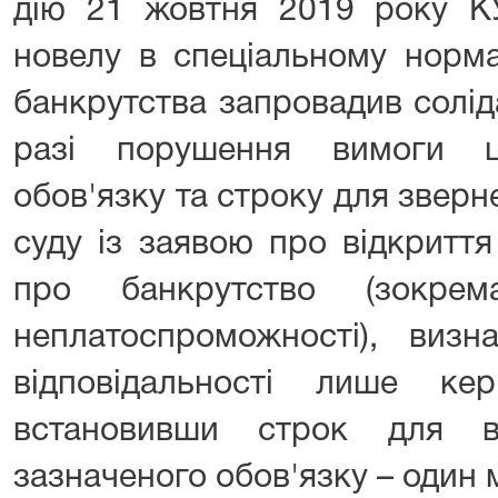
дію 21 жовтня 2019 року К
новелу в спеціальному норма
банкрутства запровадив солід
разі порушення вимоги 
обов'язку та строку для звер
суду із заявою про відкритт
про банкрутство (зокре
неплатоспроможності), визн
відповідальності лише ке
встановивши строк для в
зазначеного обов'язку – один 