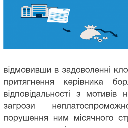
відмовивши в задоволенні кл
притягнення керівника бо
відповідальності з мотивів 
загрози неплатоспромож
порушення ним місячного ст