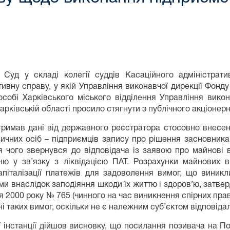
 Суд у складі колегії суддів Касаційного адміністрат
тивну справу, у якій Управління виконавчої дирекції Фонду
особі Харківського міського відділення Управління вико
Харківській області просило стягнути з публічного акціонер
тримав дані від державного реєстратора стосовно внесе
зичних осіб – підприємців запису про рішення засновник
ля чого звернувся до відповідача із заявою про майнові 
ню у зв’язку з ліквідацією ПАТ. Розрахунки майнових в
піталізації платежів для задоволення вимог, що виникл
и внаслідок заподіяння шкоди їх життю і здоров’ю, затве
ня 2000 року № 765 (чинного на час виникнення спірних пра
і таких вимог, оскільки не є належним суб’єктом відповіда
ї інстанції дійшов висновку, що посилання позивача на П