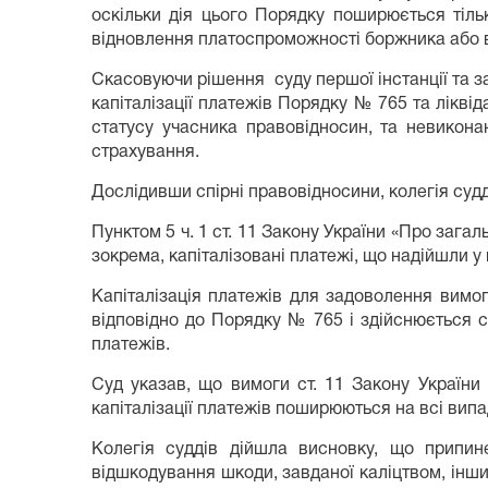
оскільки дія цього Порядку поширюється тіль
відновлення платоспроможності боржника або 
Скасовуючи рішення суду першої інстанції та 
капіталізації платежів Порядку № 765 та лікві
статусу учасника правовідносин, та невикона
страхування.
Дослідивши спірні правовідносини, колегія судд
Пунктом 5 ч. 1 ст. 11 Закону України «Про за
зокрема, капіталізовані платежі, що надійшли у 
Капіталізація платежів для задоволення вимог
відповідно до Порядку № 765 і здійснюється с
платежів.
Суд указав, що вимоги ст. 11 Закону Україн
капіталізації платежів поширюються на всі випад
Колегія суддів дійшла висновку, що припине
відшкодування шкоди, завданої каліцтвом, інш