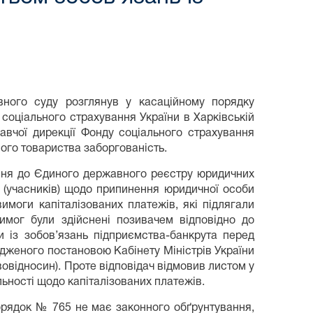
ивного суду розглянув у касаційному порядку
 соціального страхування України в Харківській
навчої дирекції Фонду соціального страхування
ного товариства заборгованість.
ння до Єдиного державного реєстру юридичних
а (учасників) щодо припинення юридичної особи
вимоги капіталізованих платежів, які підлягали
имог були здійснені позивачем відповідно до
и із зобов’язань підприємства-банкрута перед
рдженого постановою Кабінету Міністрів України
вовідносин). Проте відповідач відмовив листом у
льності щодо капіталізованих платежів.
орядок № 765 не має законного обґрунтування,