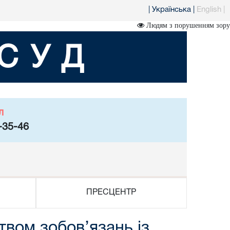
|
Українська
|
English
|
Людям з порушенням зору
СУД
л
-35-46
ПРЕСЦЕНТР
вом зобов’язань із