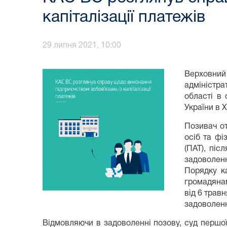
капіталізації платежів
29 липня 2021, 10:00
Верховний
адміністра
області в 
України в 
Позивач о
осіб та фі
(ПАТ), піс
задоволен
Порядку ка
громадянам
від 6 трав
задоволенн
Відмовляючи в задоволенні позову, суд першо