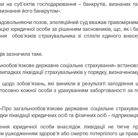
ки на суб’єктів господарювання – банкрутів, визнаних т
визнання його банкрутом».
задовольняючи позов, апеляційний суд вважав правомірни
дацію юридичної особи за рішенням засновників, що, як і 
ння обов’язків страхувальника зі сплати єдиного внес
ів зазначила таке.
гальнообов'язкове державне соціальне страхування» встано
випадках ліквідації страхувальників у порядку, визначеному
 щодо зобов’язань, які виникли в результаті заподіяння
тосовно кожної особи з урахуванням заборгованості за по
и «Про загальнообов'язкове державне соціальне страхув
ки ліквідації юридичних осіб та фізичних осіб – підприємці
ння юридичної особи внаслідок ліквідації не тягне п
им ушкодженням здоров’я або смертю потерпілого це правил