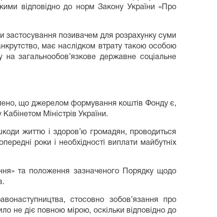
акими відповідно до норм Закону України «Про
ми застосування позивачем для розрахунку суми
банкрутство, має наслідком втрату такою особою
ку на загальнообов’язкове державне соціальне
влено, що джерелом формування коштів Фонду є,
 Кабінетом Міністрів України.
 шкоди життю і здоров’ю громадян, проводиться
передні роки і необхідності виплати майбутніх
ання» та положення зазначеного Порядку щодо
в.
равонаступництва, стосовно зобов’язання про
о не діє повною мірою, оскільки відповідно до