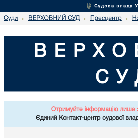
Судова влада 
Суди
ВЕРХОВНИЙ СУД
Пресцентр
Но
•
•
•
ВЕРХО
СУ
Отримуйте інформацію лише 
Єдиний Контакт-центр судової влад