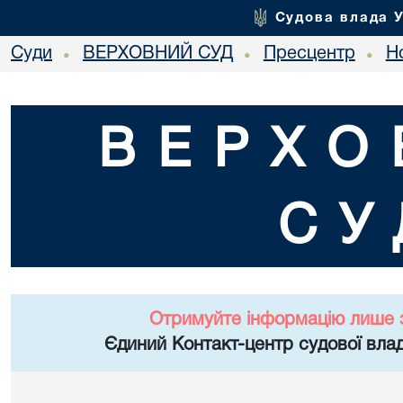
Судова влада 
Суди
ВЕРХОВНИЙ СУД
Пресцентр
Но
•
•
•
ВЕРХО
СУ
Отримуйте інформацію лише 
Єдиний Контакт-центр судової влад