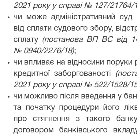
2021 року у справі № 127/21764/1
чи може адміністративний суд 
від сплати судового збору, відс
сплату
(постанова ВП ВС від 14
№ 0940
/
2276
/
18)
;
чи впливає на відносини поруки 
кредитної заборгованості
(пост
2021 року у справі № 522
/
1528
/
15
чи можливо після введення у бан
та початку процедури його лікв
про стягнення з такого банк
договором банківського вкладу