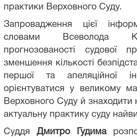
практики Верховного Суду.
Запровадження цієї інфор
словами Всеволода Кн
прогнозованості судової п
зменшення кількості безпідст
першої та апеляційної і
орієнтуватися у великому ма
Верховного Суду й знаходити 
актуальну практику суду найвищ
Суддя
Дмитро Гудима
розп