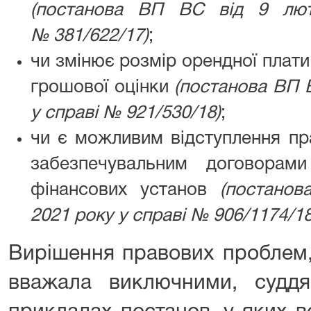
(постанова ВП ВС від 9 лют
№ 381/622/17)
;
чи змінює розмір орендної плати
грошової оцінки
(постанова ВП 
у справі № 921/530/18)
;
чи є можливим відступлення пр
забезпечувальним договорам
фінансових установ
(постано
2021 року у справі № 906
/
1174
/
18
Вирішення правових проблем,
вважала виключними, судд