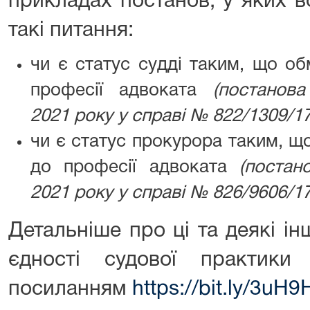
прикладах постанов, у яких в
такі питання:
чи є статус судді таким, що о
професії адвоката
(постано
2021 року у справі № 822
/
1309
/
17
чи є статус прокурора таким, щ
до професії адвоката
(постан
2021 року у справі № 826
/
9606
/
1
Детальніше про ці та деякі і
єдності судової практики
посиланням
https://bit.ly/3uH