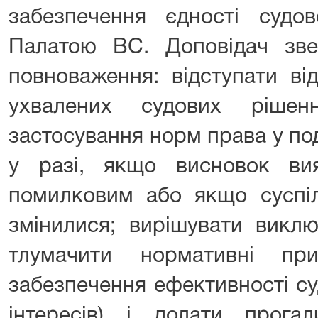
забезпечення єдності судо
Палатою ВС. Доповідач звер
повноваження: відступати ві
ухвалених судових рішен
застосування норм права у по
у разі, якщо висновок ви
помилковим або якщо суспіл
змінилися; вирішувати виклю
тлумачити нормативні пр
забезпечення ефективності су
інтересів) і долати прогал