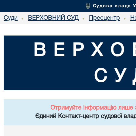
Судова влада 
Суди
ВЕРХОВНИЙ СУД
Пресцентр
Но
•
•
•
ВЕРХО
СУ
Отримуйте інформацію лише 
Єдиний Контакт-центр судової влад