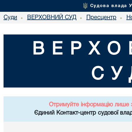
Судова влада 
Суди
ВЕРХОВНИЙ СУД
Пресцентр
Но
•
•
•
ВЕРХО
СУ
Отримуйте інформацію лише 
Єдиний Контакт-центр судової влад