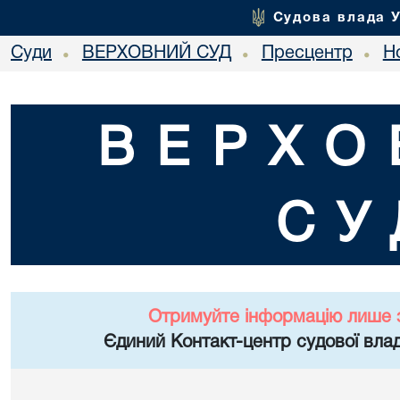
Судова влада 
Суди
ВЕРХОВНИЙ СУД
Пресцентр
Но
•
•
•
ВЕРХО
СУ
Отримуйте інформацію лише 
Єдиний Контакт-центр судової влад