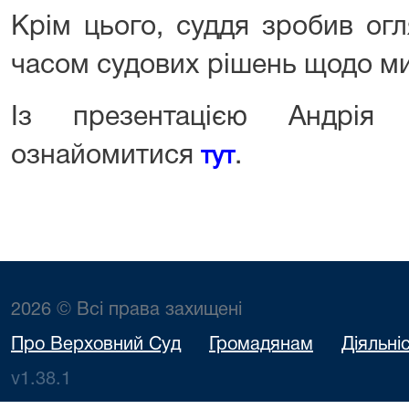
Крім цього, суддя зробив ог
часом судових рішень щодо ми
Із презентацією Андрія
ознайомитися
.
тут
2026 © Всі права захищені
Про Верховний Суд
Громадянам
Діяльні
v1.38.1