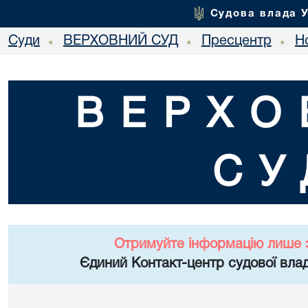
Судова влада 
Суди
ВЕРХОВНИЙ СУД
Пресцентр
Но
•
•
•
ВЕРХО
СУ
Отримуйте інформацію лише 
Єдиний Контакт-центр судової влад