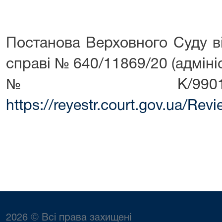
Постанова Верховного Суду ві
справі № 640/11869/20 (адмін
№ К/9901/30
https://reyestr.court.gov.ua/Re
2026 © Всі права захищені