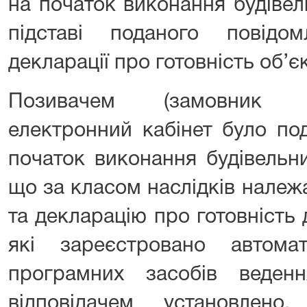
на початок виконання будівел
підставі поданого повідо
декларації про готовність об’єк
Позивачем (замовник б
електронний кабінет було по
початок виконання будівельни
що за класом наслідків належ
та декларацію про готовність д
які зареєстровано автом
програмних засобів веден
відповідачем установлен