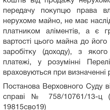
коштів від продажу нерухом
передачу покупцю права вл
нерухоме майно, не має насл
платником аліментів, а є г
вартості цього майна до його
заробітку (доходу), з якого
платежі, у розумінні Перелі
враховуються при визначенні р
Постанова Верховного Суду ві
справі № 758/10761/13-ц
19815св