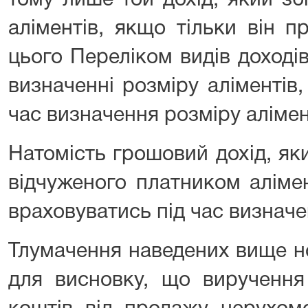
тому лише той дохід, який з
аліментів, якщо тільки він п
цього Переліком видів доході
визначенні розміру аліментів
час визначення розміру алімен
Натомість грошовий дохід, як
відчуженого платником аліме
враховуватись під час визначе
Тлумачення наведених вище н
для висновку, що вирученн