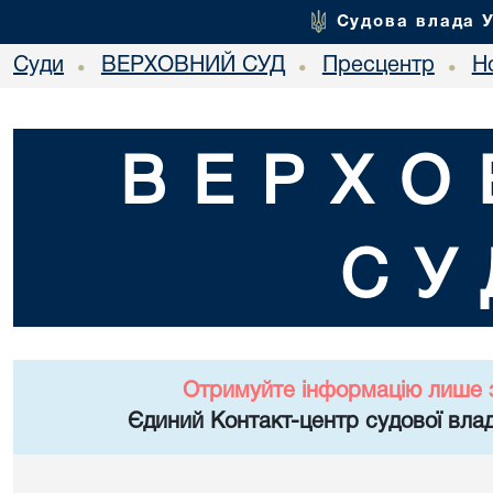
Судова влада 
Суди
ВЕРХОВНИЙ СУД
Пресцентр
Но
•
•
•
ВЕРХО
СУ
Отримуйте інформацію лише 
Єдиний Контакт-центр судової влад