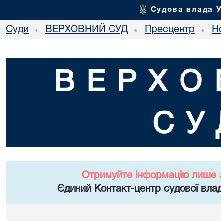
Судова влада 
Суди
ВЕРХОВНИЙ СУД
Пресцентр
Но
•
•
•
ВЕРХО
СУ
Отримуйте інформацію лише 
Єдиний Контакт-центр судової влад