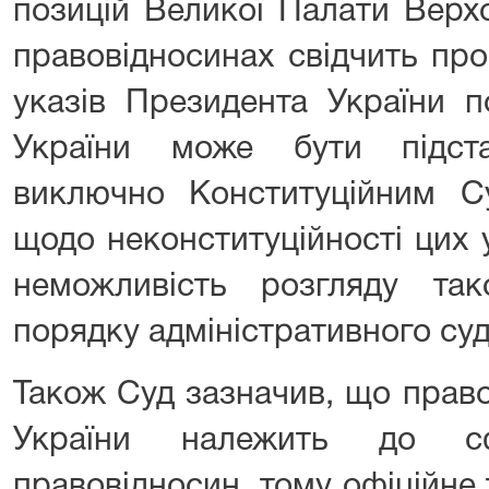
позицій Великої Палати Верх
правовідносинах свідчить про
указів Президента України п
України може бути підст
виключно Конституційним С
щодо неконституційності цих 
неможливість розгляду так
порядку адміністративного су
Також Суд зазначив, що прав
України належить до сф
правовідносин, тому офіційне