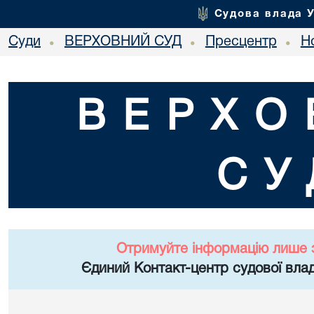
Судова влада 
Суди
ВЕРХОВНИЙ СУД
Пресцентр
Но
•
•
•
ВЕРХО
СУ
Отримуйте інформацію лише 
Єдиний Контакт-центр судової влад