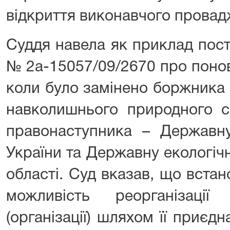
відкриття виконавчого прова
Суддя навела як приклад пос
№ 2а-15057/09/2670 про понов
коли було замінено боржника 
навколишнього природного с
правонаступника – Державну
України та Державну екологічн
області. Суд вказав, що вста
можливість реорганізації
(організації) шляхом її приєдн