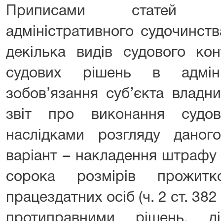
Приписами статей 3
адміністративного судочинст
декілька видів судового ко
судових рішень в адміні
зобов’язання суб’єкта владн
звіт про виконання судо
наслідками розгляду даног
варіант – накладення штрафу 
сорока розмірів прожитк
працездатних осіб (ч. 2 ст. 38
протиправними рішень, ді