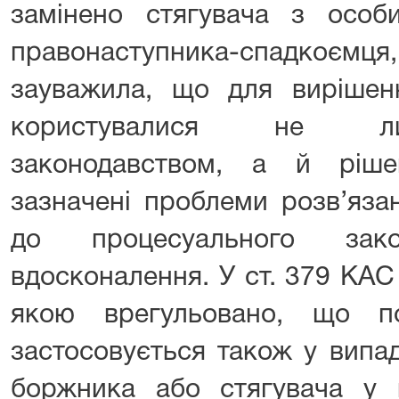
замінено стягувача з особ
правонаступника-спадкоємц
зауважила, що для вирішенн
користувалися не ли
законодавством, а й ріш
зазначені проблеми розв’яза
до процесуального зак
вдосконалення. У ст. 379 КАС 
якою врегульовано, що по
застосовується також у випад
боржника або стягувача у 