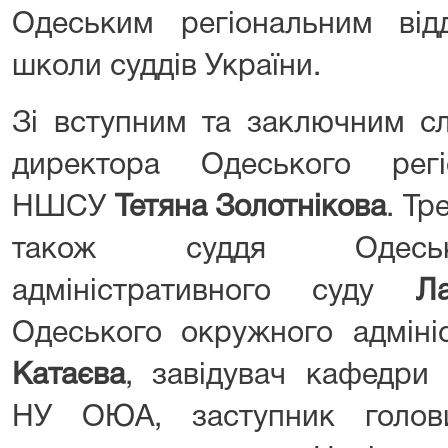
Одеським регіональним відд
школи суддів України.
Зі вступним та заключним сл
директора Одеського регі
НШСУ
Тетяна Золотнікова
. Тр
також суддя Одесько
адміністративного суду
Л
Одеського окружного адміні
Катаєва
, завідувач кафедри 
НУ ОЮА, заступник голов