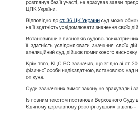
розглянув без її участі, не врахував заяви предс
ЦПК України.
Відповідно до
ст. 36 ЦК України
суд може обмежи
на її здатність усвідомлювати значення своїх дій
Встановивши з висновків судово-психіатричних
її здатність усвідомлювати значення своїх ді
апеляційний суд, дійшов помилкового висновку пр
Крім того, КЦС ВС зазначив, що згідно зі ст. 
фізичної особи недієздатною, встановлює над не
опікуна.
Суди зазначених вимог закону не врахували і за
Із повним текстом постанови Верховного Суду 
Єдиному державному реєстрі судових рішень –