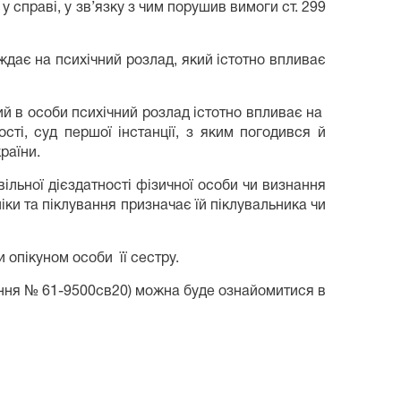
 у справі, у зв’язку з чим порушив вимоги ст. 299
ждає на психічний розлад, який істотно впливає
й в особи психічний розлад істотно впливає на
сті, суд першої інстанції, з яким погодився й
раїни.
ільної дієздатності фізичної особи чи визнання
іки та піклування призначає їй піклувальника чи
 опікуном особи її сестру.
ення № 61-9500св20) можна буде ознайомитися в