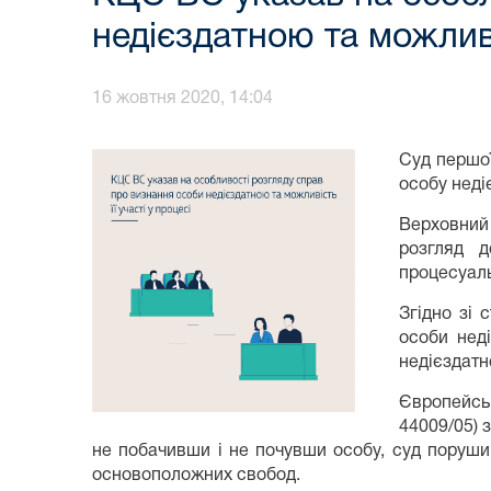
недієздатною та можливіс
16 жовтня 2020, 14:04
Суд першої
особу недіє
Верховний 
розгляд д
процесуаль
Згідно зі 
особи нед
недієздатн
Європейськ
44009/05) 
не побачивши і не почувши особу, суд порушив
основоположних свобод.