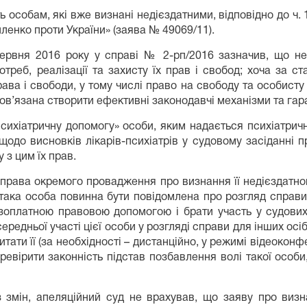
ь особам, які вже визнані недієздатними, відповідно до ч.
йленко проти України» (заява № 49069/11).
 червня 2016 року у справі № 2-рп/2016 зазначив, що н
треб, реалізації та захисту їх прав і свобод; хоча за с
рава і свободи, у тому числі право на свободу та особисту
ов’язана створити ефективні законодавчі механізми та гаран
 психіатричну допомогу» особи, яким надається психіатри
одо висновків лікарів-психіатрів у судовому засіданні п
 з цим їх прав.
справа окремого провадження про визнання її недієздатною
така особа повинна бути повідомлена про розгляд справи, 
оплатною правовою допомогою і брати участь у судових з
дньої участі цієї особи у розгляді справи для інших осіб
итати її (за необхідності – дистанційно, у режимі відеокон
еревірити законність підстав позбавлення волі такої особ
 змін, апеляційний суд не врахував, що заяву про визн