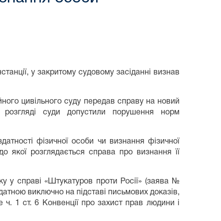
нстанції, у закритому судовому засіданні визнав
ійного цивільного суду передав справу на новий
у розгляді суди допустили порушення норм
здатності фізичної особи чи визнання фізичної
до якої розглядається справа про визнання її
у у справі «Штукатуров проти Росії» (заява №
датною виключно на підставі письмових доказів,
ч. 1 ст. 6 Конвенції про захист прав людини і