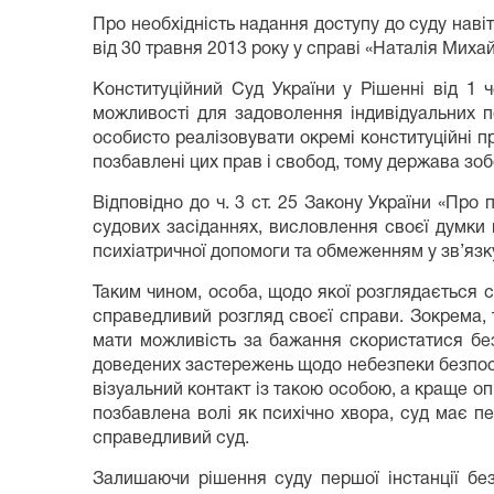
Про необхідність надання доступу до суду навіт
від 30 травня 2013 року у справі «Наталія Миха
Конституційний Суд України у Рішенні від 1
можливості для задоволення індивідуальних по
особисто реалізовувати окремі конституційні п
позбавлені цих прав і свобод, тому держава зоб
Відповідно до ч. 3 ст. 25 Закону України «Про
судових засіданнях, висловлення своєї думки щ
психіатричної допомоги та обмеженням у зв’язку
Таким чином, особа, щодо якої розглядається 
справедливий розгляд своєї справи. Зокрема, 
мати можливість за бажання скористатися без
доведених застережень щодо небезпеки безпосере
візуальний контакт із такою особою, а краще оп
позбавлена волі як психічно хвора, суд має п
справедливий суд.
Залишаючи рішення суду першої інстанції без