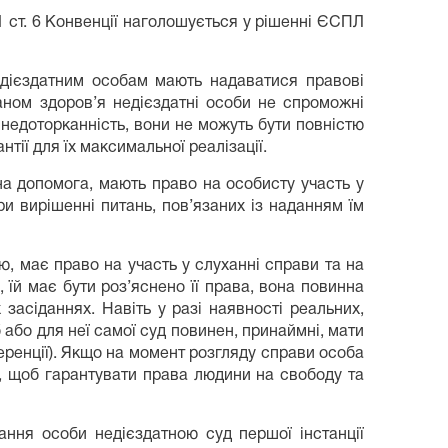
 1 ст. 6 Конвенції наголошується у рішенні ЄСПЛ
едієздатним особам мають надаватися правові
таном здоров’я недієздатні особи не спроможні
 недоторканність, вони не можуть бути повністю
тії для їх максимальної реалізації.
чна допомога, мають право на особисту участь у
ри вирішенні питань, пов’язаних із наданням їм
, має право на участь у слуханні справи та на
їй має бути роз’яснено її права, вона повинна
асіданнях. Навіть у разі наявності реальних,
 або для неї самої суд повинен, принаймні, мати
ференції). Якщо на момент розгляду справи особа
и, щоб гарантувати права людини на свободу та
ання особи недієздатною суд першої інстанції