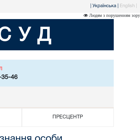
|
Українська
|
English
|
Людям з порушенням зору
СУД
л
-35-46
ПРЕСЦЕНТР
изнання особи