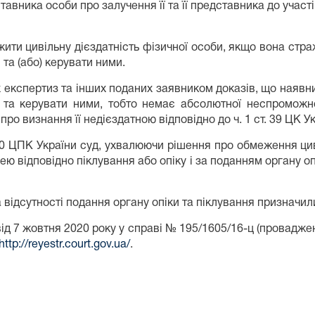
тавника особи про залучення її та її представника до участі
ти цивільну дієздатність фізичної особи, якщо вона стра
 та (або) керувати ними.
 експертиз та інших поданих заявником доказів, що наявни
й та керувати ними, тобто немає абсолютної неспроможно
о визнання її недієздатною відповідно до ч. 1 ст. 39 ЦК Ук
300 ЦПК України суд, ухвалюючи рішення про обмеження цив
ю відповідно піклування або опіку і за поданням органу оп
 відсутності подання органу опіки та піклування призначили
від 7 жовтня 2020 року у справі № 195/1605/16-ц (провадж
http://reyestr.court.gov.ua/
.