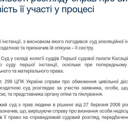
ть її участі у процесі
 інстанції, з висновком якого погодився суд апеляційної і
здатною та призначив їй опікуна – її сестру.
Суд у складі колегії суддів Першої судової палати Касац
о суду першої інстанції, оскільки при попередньом
ного та матеріального права.
ст. 299 ЦПК України справи про обмеження цивільної діє
ієздатною суд розглядає за участю заявника, особи, що
ою, та представника органу опіки та піклування.
ий суд з прав людини в рішенні від 27 березня 2008 рок
зазначив, що, вирішуючи справу про визнання особи недієз
 її право на справедливий судовий розгляд, передбачене 