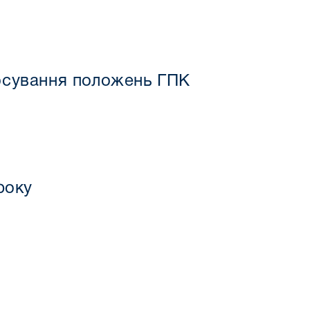
осування положень ГПК
року