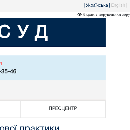
|
Українська
|
English
|
Людям з порушенням зору
СУД
л
-35-46
ПРЕСЦЕНТР
ової практики