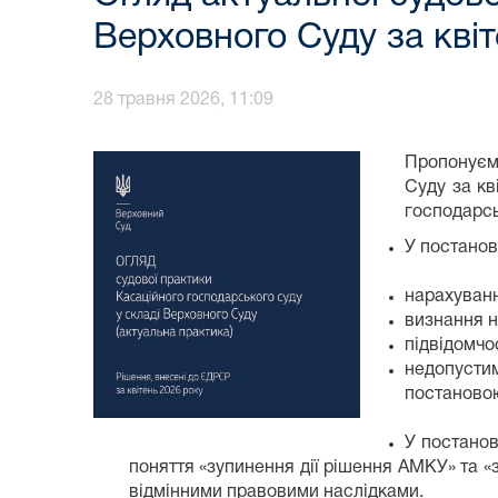
Верховного Суду за кві
28 травня 2026, 11:09
Пропонуємо
Суду за кв
господарсь
У постанов
нарахуванн
визнання н
підвідомчо
недопустим
постаново
У постанов
поняття «зупинення дії рішення АМКУ» та 
відмінними правовими наслідками.