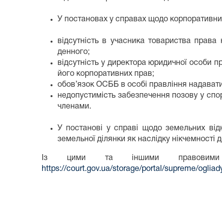
У постановах у справах щодо корпоративних
відсутність в учасника товариства права
денного;
відсутність у директора юридичної особи 
його корпоративних прав;
обов’язок ОСББ в особі правління надавати
недопустимість забезпечення позову у спо
членами.
У постанові у справі щодо земельних ві
земельної ділянки як наслідку нікчемності 
Із цими та іншими правовими 
https://court.gov.ua/storage/portal/supreme/ogl