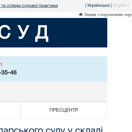
|
Українська
|
English
|
 та огляди судової практики
Людям з порушенням зору
СУД
л
-35-46
ПРЕСЦЕНТР
дарського суду у складі