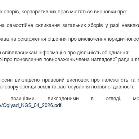
 спорів, корпоративних прав містяться висновки про:
 на самостійне скликання загальних зборів у разі невк
права на оскарження рішення про виключення юридичної ос
 співвласникам інформацію про діяльність об’єднання;
рі про поновлення повноважень члена наглядової ради шля
дносин викладено правовий висновок про належність та 
договору оренди землі та застосування позовної давності.
позиціями, викладеними в огляді, мож
iady/Oglyad_KGS_04_2026.pdf
.