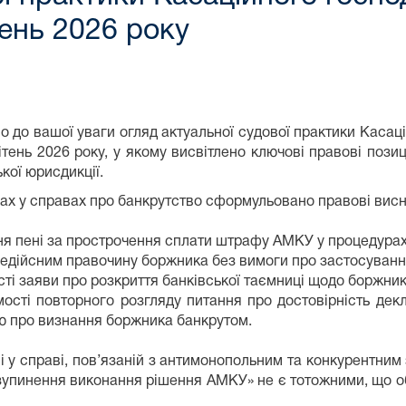
тень 2026 року
 до вашої уваги огляд актуальної судової практики Касац
ітень 2026 року, у якому висвітлено ключові правові позиц
кої юрисдикції.
ах у справах про банкрутство сформульовано правові вис
я пені за прострочення сплати штрафу АМКУ у процедурах
едійсним правочину боржника без вимоги про застосування
сті заяви про розкриття банківської таємниці щодо боржник
ості повторного розгляду питання про достовірність дек
ю про визнання боржника банкрутом.
і у справі, пов’язаній з антимонопольним та конкурентним
«зупинення виконання рішення АМКУ» не є тотожними, що 