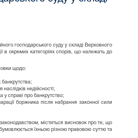
ійного господарського суду у складі Верховного
ії в окремих категоріях спорів, що належать до
новки щодо:
 банкрутства;
 наслідків недійсності;
а у справі про банкрутство;
ларації боржника після набрання законної сили
 законодавством, міститься висновок про те, що
обумовлюється їхньою різною правовою суттю та