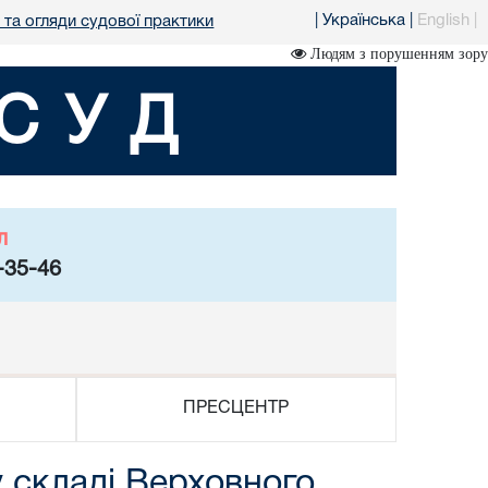
|
Українська
|
English
|
 та огляди судової практики
Людям з порушенням зору
СУД
л
-35-46
ПРЕСЦЕНТР
у складі Верховного