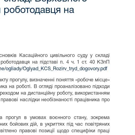
и роботодавця на
новків Касаційного цивільного суду у складі
роботодавця на підставі п. 4 ч. 1 ст. 40 КЗпП
reme/ogliady/Oglyad_KCS_Rozirv_tryd_dogovory.pdf
ту прогулу, визначенні поняття «робоче місце»
ка на роботі. В огляді проаналізовано підходи
ереходом на дистанційну роботу, використанням
правові наслідки необізнаності працівника про
а прогул в умовах воєнного стану, зокрема
них бойових дій, в укриттях під час повітряних
вітлено правові позиції щодо специфіки праці