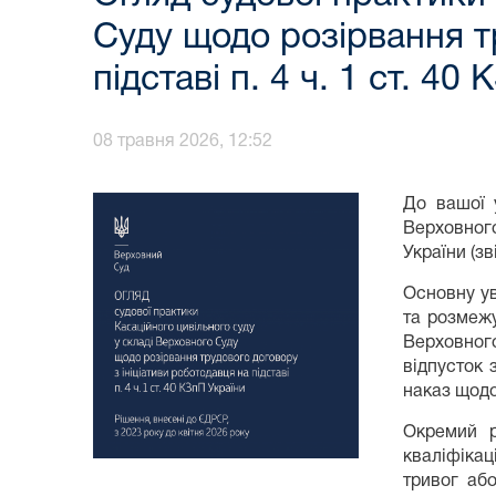
Суду щодо розірвання тр
підставі п. 4 ч. 1 ст. 40
08 травня 2026, 12:52
До вашої 
Верховного
України (зв
Основну ув
та розмежу
Верховного
відпусток 
наказ щодо
Окремий р
кваліфікац
тривог аб