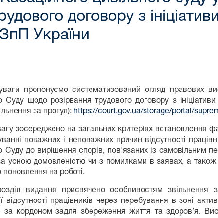
удового договору з ініціатив
 КЗпП України
уваги пропонуємо систематизований огляд правових вис
 Суду щодо розірвання трудового договору з ініціативи 
ільнення за прогул):
https://court.gov.ua/storage/portal/sup
агу зосереджено на загальних критеріях встановлення фак
ванні поважних і неповажних причин відсутності працівни
 Суду до вирішення спорів, пов'язаних із самовільним п
за усною домовленістю чи з помилками в заявах, а також 
 поновлення на роботі.
озділ видання присвячено особливостям звільнення з
ії відсутності працівників через перебування в зоні актив
о за кордоном задля збереження життя та здоров’я. Вис