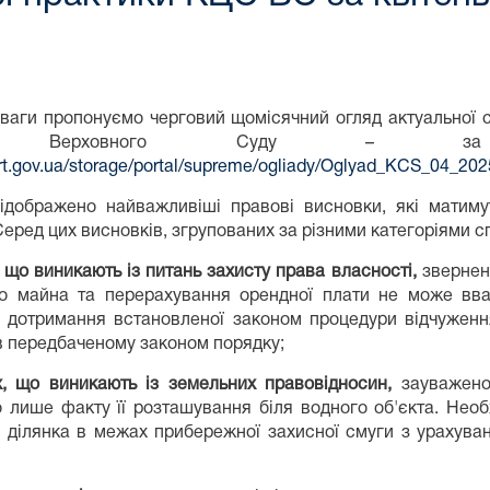
ваги пропонуємо черговий щомісячний огляд актуальної с
ді Верховного Суду – за
urt.gov.ua/storage/portal/supreme/ogliady/Oglyad_KCS_04_202
відображено найважливіші правові висновки, які матим
Серед цих висновків, згрупованих за різними категоріями спр
, що виникають із питань захисту права власності
,
звернено
о майна та перерахування орендної плати не може вва
ті дотримання встановленої законом процедури відчужен
в передбаченому законом порядку;
х, що виникають із земельних правовідносин
,
зауважено
 лише факту її розташування біля водного об'єкта. Необх
а ділянка в межах прибережної захисної смуги з урахува