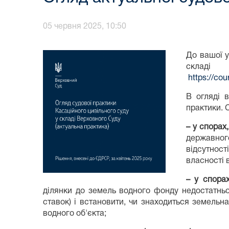
05 червня 2025, 10:50
До вашої у
скла
https://co
В огляді 
практики. 
– у спорах
державног
відсутнос
власності 
– у спора
ділянки до земель водного фонду недостатньо
ставок) і встановити, чи знаходиться земельн
водного об'єкта;