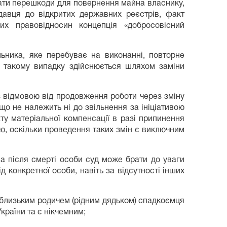
ати перешкоди для повернення майна власнику,
давця до відкритих державних реєстрів, факт
их правовідносин концепція «добросовісний
льника, яке перебуває на виконанні, повторне
в такому випадку здійснюється шляхом заміни
 з відмовою від продовження роботи через зміну
 що не належить ні до звільнення за ініціативою
ту матеріальної компенсації в разі припинення
ію, оскільки проведення таких змін є виключним
а після смерті особи суд може брати до уваги
 конкретної особи, навіть за відсутності інших
 є близьким родичем (рідним дядьком) спадкоємця
країни та є нікчемним;