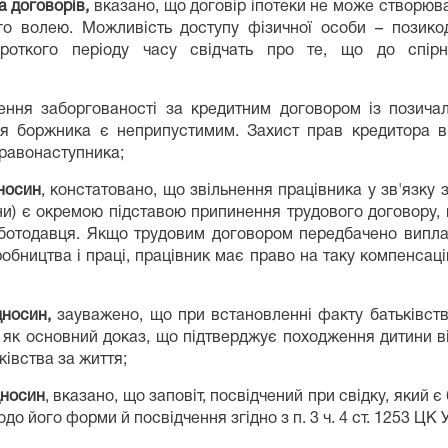
а договорів
,
вказано, що договір іпотеки не може створюв
о волею. Можливість доступу фізичної особи – позико
роткого періоду часу свідчать про те, що до спірн
ення заборгованості за кредитним договором із позича
мця боржника є неприпустимим. Захист прав кредитора 
равонаступника;
дносин
, констатовано, що звільнення працівника у зв'язку
аїни) є окремою підставою припинення трудового договору,
роботодавця. Якщо трудовим договором передбачено випла
иробництва і праці, працівник має право на таку компенсац
дносин
,
зауважено, що при встановленні факту батьківств
як основний доказ, що підтверджує походження дитини від
ківства за життя;
дносин
, вказано, що заповіт, посвідчений при свідку, який
 його форми й посвідчення згідно з п. 3 ч. 4 ст. 1253 ЦК У