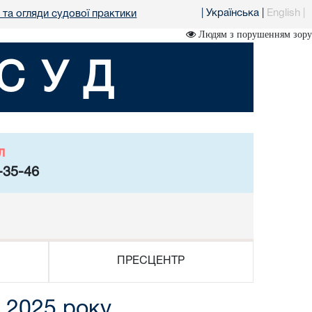
|
Українська
|
English
|
 та огляди судової практики
Людям з порушенням зору
СУД
л
-35-46
ПРЕСЦЕНТР
ь 2025 року