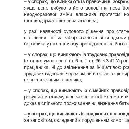
–
у спорах, що виникають із правочинів, зокрем
якщо воно вибуло з його володіння поза йог
неодноразової зміни власника протягом ко
іпотекодержатель» незастосовна;
у разі наявності судового рішення про стягн
стягнення тієї ж заборгованості зі спадкоє
боржника у виконавчому провадженні на його п
– у спорах, що виникають із трудових правові
істотних умов праці (п. 6 ч. 1 ст. 36 КЗпП Укр
працівника, ні до звільнення за ініціативою 
трудових відносин через зміни в організації в
повноваженням власника;
–
у спорах, що виникають із сімейних правові
результати молекулярно-генетичної експертизи 
доказів спільного проживання чи визнання бать
– у спорах, що виникають із спадкових правові
за заповітом, складений з порушенням вимог щодо