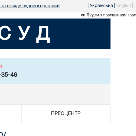
|
Українська
|
English
|
 та огляди судової практики
Людям з порушенням зору
СУД
л
-35-46
ПРЕСЦЕНТР
ку