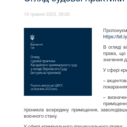
10 травня 2023, 09:00
Пропонуєм
https://bit.
В огляді в
права, що 
значення д
У сфері кр
– акцентов
покаранням
– визначе
приміщенн
проникла всередину приміщення, заволодівши
воєнного стану.
У сфері кримінального процесуального права: