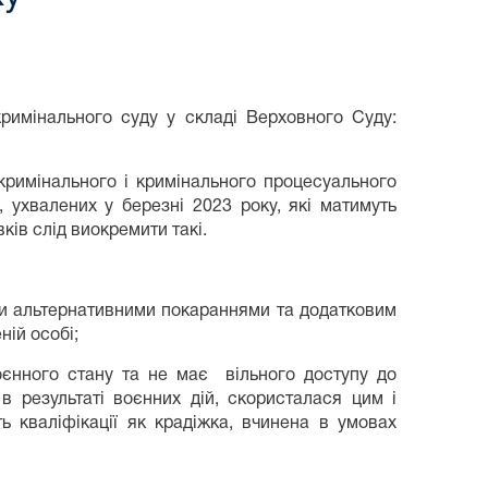
римінального суду у складі Верховного Суду:
кримінального і кримінального процесуального
 ухвалених у березні 2023 року, які матимуть
ів слід виокремити такі.
ими альтернативними покараннями та додатковим
ій особі;
воєнного стану та не має вільного доступу до
в результаті воєнних дій, скористалася цим і
 кваліфікації як крадіжка, вчинена в умовах