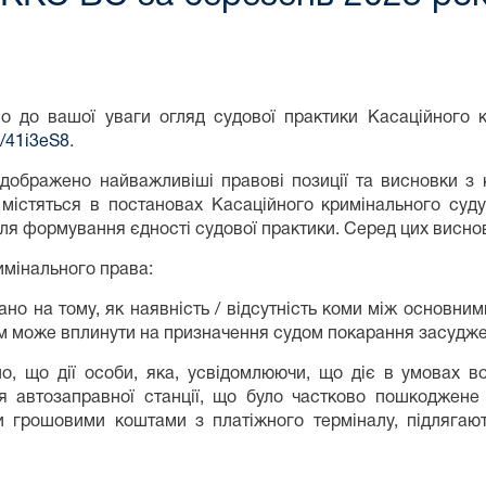
о до вашої уваги огляд судової практики Касаційного к
ly/41i3eS8
.
ідображено найважливіші правові позиції та висновки з 
містяться в постановах Касаційного кримінального суду,
ля формування єдності судової практики. Серед цих висновк
имінального права:
ано на тому, як наявність / відсутність коми між основн
 може вплинути на призначення судом покарання засуджен
но, що дії особи, яка, усвідомлюючи, що діє в умовах 
я автозаправної станції, що було частково пошкоджене 
 грошовими коштами з платіжного терміналу, підлягають