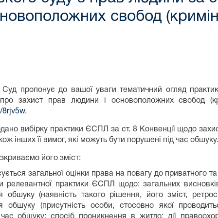
сновоположних свобод (кримі
 Суд пропонує до вашої уваги тематичний огляд практик
 про захист прав людини і основоположних свобод (к
d/8rjv5w
.
одано вибірку практики ЄСПЛ за ст. 8 Конвенції щодо захи
кож інших її вимог, які можуть бути порушені під час обшуку
зкриваємо його зміст:
осується загальної оцінки права на повагу до приватного 
и релевантної практики ЄСПЛ щодо: загальних висновкі
я обшуку (наявність такого рішення, його зміст, ретро
я обшуку (присутність особи, стосовно якої проводить
час обшуку; спосіб проникнення в житло; дії правоохор