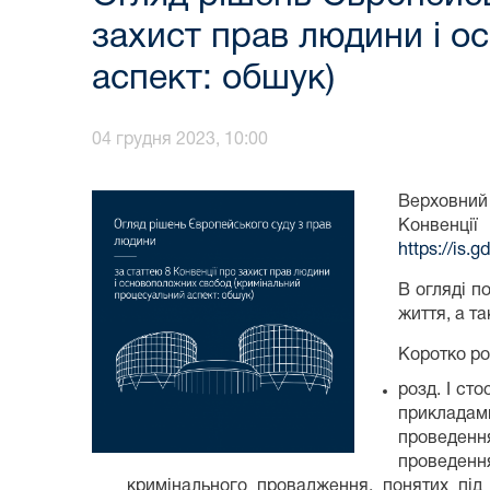
захист прав людини і о
аспект: обшук)
04 грудня 2023, 10:00
Верховний
Конвенції
https://is.g
В огляді п
життя, а та
Коротко ро
розд. І ст
прикладам
проведенн
проведенн
кримінального провадження, понятих під 