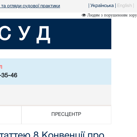
|
Українська
|
English
|
 та огляди судової практики
Людям з порушенням зору
СУД
л
-35-46
ПРЕСЦЕНТР
таттею 8 Конвенції про