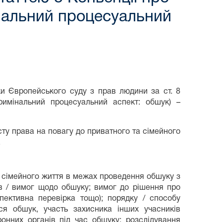
нальний процесуальний
и Європейського суду з прав людини за ст. 8
римінальний процесуальний аспект: обшук) –
сту права на повагу до приватного та сімейного
.
та сімейного життя в межах проведення обшуку з
в / вимог щодо обшуку; вимог до рішення про
спективна перевірка тощо); порядку / способу
ся обшук, участь захисника інших учасників
онних органів під час обшуку; розслідування