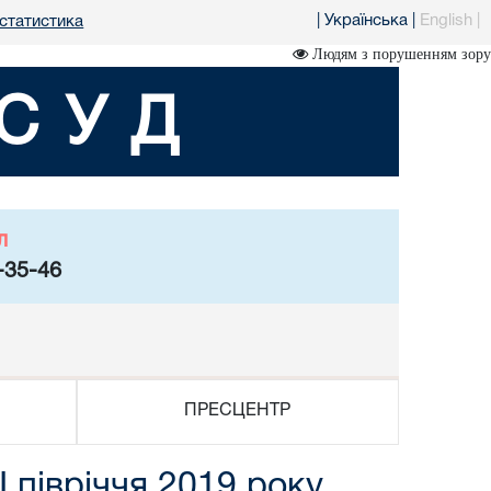
|
Українська
|
English
|
статистика
Людям з порушенням зору
СУД
л
-35-46
ПРЕСЦЕНТР
 півріччя 2019 року