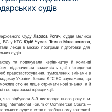
одарських судів
 Верховного Суду
Лариса Рогач
, суддя Великої
ді ВС у КГС
Юрій Чумак
,
Тетяна Малашенкова
,
али лекції в межах програми підготовки для
ських судів
аходу та подякувала керівництву й команді
рам, відзначивши важливість цієї п’ятиденної
реб правозастосування, зумовлених змінами в
 кодексу України. Голова КГС ВС зауважила, що
 можливістю не лише отримати нові знання, а й
єї господарської юрисдикції.
 яка відбулася 8–9 листопада цього року в м.
ing International Forum of Commercial Courts —
дарського судочинства в глобальному контексті.