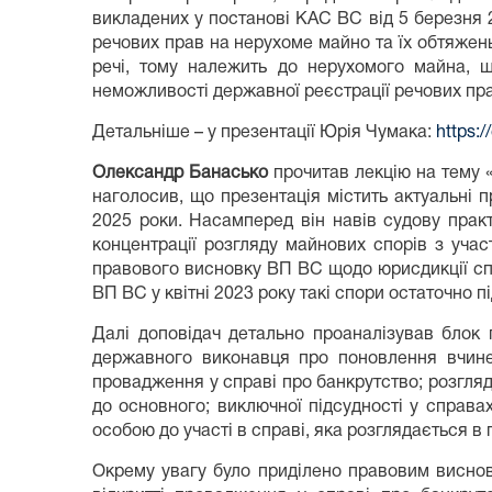
викладених у постанові КАС ВС від 5 березня 
речових прав на нерухоме майно та їх обтяжень
речі, тому належить до нерухомого майна, 
неможливості державної реєстрації речових прав
Детальніше – у презентації Юрія Чумака:
https:
Олександр Банасько
прочитав лекцію на тему 
наголосив, що презентація містить актуальні 
2025 роки. Насамперед він навів судову прак
концентрації розгляду майнових спорів з уч
правового висновку ВП ВС щодо юрисдикції сп
ВП ВС у квітні 2023 року такі спори остаточно 
Далі доповідач детально проаналізував блок 
державного виконавця про поновлення вчине
провадження у справі про банкрутство; розгляд
до основного; виключної підсудності у справа
особою до участі в справі, яка розглядається в
Окрему увагу було приділено правовим виснов