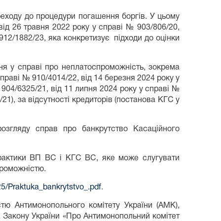
ереходу до процедури погашення боргів. У цьому
від 26 травня 2022 року у справі № 903/806/20,
912/1882/23, яка конкретизує підходи до оцінки
ння у справі про неплатоспроможність, зокрема
справі № 910/4014/22, від 14 березня 2024 року у
 904/6325/21, від 11 липня 2024 року у справі №
/21), за відсутності кредиторів (постанова КГС у
озгляду справ про банкрутство Касаційного
практики ВП ВС і КГС ВС, яке може слугувати
проможністю.
25/Praktuka_bankrytstvo_.pdf
.
стю Антимонопольного комітету України (АМК),
а Закону України «Про Антимонопольний комітет