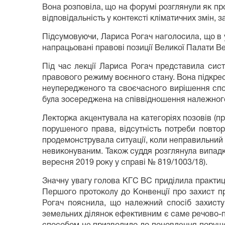
Вона розповіла, що на форумі розглянули як пр
відповідальність у контексті кліматичних змін,
Підсумовуючи, Лариса Рогач наголосила, що в 
напрацьовані правові позиції Великої Палати В
Під час лекції Лариса Рогач представила сис
правового режиму воєнного стану. Вона підкрес
неупередженого та своєчасного вирішення спор
була зосереджена на співвідношення належного 
Лекторка акцентувала на категоріях позовів (п
порушеного права, відсутність потреби повт
продемонструвала ситуації, коли неправильний
невиконуваним. Також суддя розглянула випадк
вересня 2019 року у справі № 819/1003/18).
Значну увагу голова КГС ВС приділила практиці
Першого протоколу до Конвенції про захист п
Рогач пояснила, що належний спосіб захисту
земельних ділянок ефективним є саме речово-п