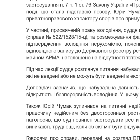
застосування п. 7 ч. 1 ст. 76 Закону України «
події, що стала підставою позову. Юрій Чу
приватноправового характеру спорів про примус
У частині, присвяченій праву володіння, суддя
(справа № 522/1528/15-ц), та розмежування фак
підтвердження володіння нерухомістю, пояс
відповідного запису до Державного реєстру реч
майном АРМА, наголошено на відсутності тотожн
Під час лекції суддя розглянув питання набувал
які не введені або не можуть бути введені в екс
Доповідач зазначив, що набувальна давність –
відкритість і безперервність володіння. У цьому
Також Юрій Чумак зупинився на питанні недійс
правочину недійсним без двосторонньої рести
наголосив, що суд повинен застосувати реституц
виникають труднощі, коли об’єкт міг бути відчу
Говорячи про справи, передані на розгляд ВП