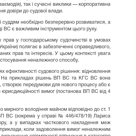
аємодія), так і сучасні виклики — корпоративна
ня довіри до судової влади.
і суддям необхідно безперервно розвиватися, а
ді ВС є важливим інструментом цього руху.
у прав у господарському судочинстві в умовах
України) полягає в забезпеченні справедливого,
их прав та інтересів. У цьому контексті увага
застосування неналежного способу.
іях ефективності судового рішення: відновлення
я. На прикладах рішень ВП ВС та КГС ВС вона
, створює передумови для нового процесу або є
 юрисдикційності вимог (постанова ВП ВС від 4
о мирного володіння майном відповідно до ст. 1
ВП ВС (зокрема у справі № 446/478/19) Лариса
ору, а у випадках часткового накладення меж
і приклади, коли задоволення вимог неналежним