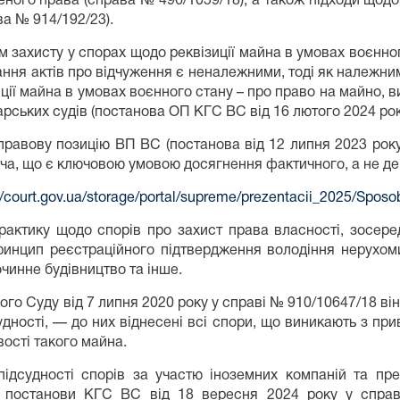
ого права (справа № 496/1059/18), а також підходи щодо 
ва № 914/192/23).
 захисту у спорах щодо реквізиції майна в умовах воєнного
ння актів про відчуження є неналежними, тоді як належни
иції майна в умовах воєнного стану – про право на майно, 
рських судів (постанова ОП КГС ВС від 16 лютого 2024 рок
равову позицію ВП ВС (постанова від 12 липня 2023 року
ача, що є ключовою умовою досягнення фактичного, а не д
//court.gov.ua/storage/portal/supreme/prezentacii_2025/Spos
практику щодо спорів про захист права власності, зосере
 принцип реєстраційного підтвердження володіння нерухом
чинне будівництво та інше.
о Суду від 7 липня 2020 року у справі № 910/10647/18 він
удності, — до них віднесені всі спори, що виникають з пр
ості такого майна.
ідсудності спорів за участю іноземних компаній та п
і постанови КГС ВС від 18 вересня 2024 року у спра