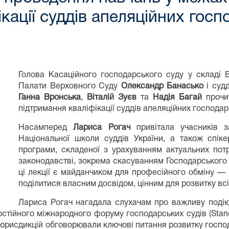
кації суддів апеляційних госп
Голова Касаційного господарського суду у складі
Палати Верховного Суду
Олександр Банасько
і суд
Ганна Вронська
,
Віталій Зуєв
та
Надія Багай
прочит
підтримання кваліфікації суддів апеляційних господар
Насамперед
Лариса Рогач
привітала учасників з
Національної школи суддів України, а також спіке
програми, складеної з урахуванням актуальних пот
законодавстві, зокрема скасуванням Господарського
ці лекції є майданчиком для професійного обміну —
поділитися власним досвідом, цінним для розвитку всі
Лариса Рогач нагадала слухачам про важливу подію,
остійного міжнародного форуму господарських судів (Stand
52 юрисдикцій обговорювали ключові питання розвитку госпо