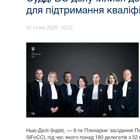
для підтримання кваліфі
01 січня 2026, 16:22
Нью-Делі (Індія), — 6-те Пленарне засідання П
SIFoCC), під час якого понад 180 делегатів з 