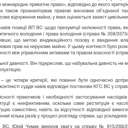
Про міжнародне приватне право», відповідно до якого критер
мак також проаналізував правові висновки об’єднаної 
ове відчуження майна, у яких оцінюється захист цивільни
 навів позиції ВП ВС щодо презумпції належності права, я
тичного володіння і права володіння (справа № 359/3373/
нивши, що метою віндикаційного позову є введення в
ових прав на нерухоме майно. У цьому контексті було розкр
ості між управлінням активами та правом власності (спра
ьної давності. Він підкреслив, що набувальна давність не м
плуатацію.
 це чотири критерії, які повинні бути одночасно дотрим
 контексті суддя навів відповідні постанови КГС ВС у спра
ності правочинів і необхідності застосування наслідків
туції є неефективним, оскільки саме реституція є наслі
ію самостійно, навіть за відсутності відповідної вимоги,
жений кілька разів у процесі розгляду справи, що ускладню
 ВС, Юрій Чумак звернув увагу на справу № 915/268/24,