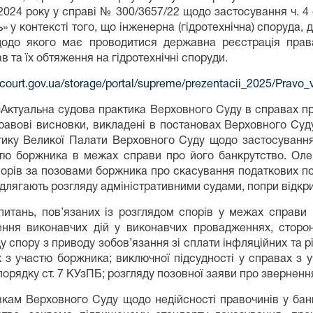
2024 року у справі № 300/3657/22 щодо застосування ч. 4 
» у контексті того, що інженерна (гідротехнічна) споруда,
щодо якого має проводитися державна реєстрація прав
 та їх обтяження на гідротехнічні споруди.
//court.gov.ua/storage/portal/supreme/prezentacii_2025/Pravo_v
«Актуальна судова практика Верховного Суду в справах п
правові висновки, викладені в постановах Верховного Су
тику Великої Палати Верховного Суду щодо застосування
астю боржника в межах справи про його банкрутство. Ол
орів за позовами боржника про скасування податкових пов
підлягають розгляду адміністративними судами, попри відкр
питань, пов’язаних із розглядом спорів у межах справ
ння виконавчих дій у виконавчих провадженнях, сторон
у спору з приводу зобов’язання зі сплати інфляційних та р
х з участю боржника; виключної підсудності у справах з
 порядку ст. 7 КУзПБ; розгляду позовної заяви про зверненн
кам Верховного Суду щодо недійсності правочинів у бан