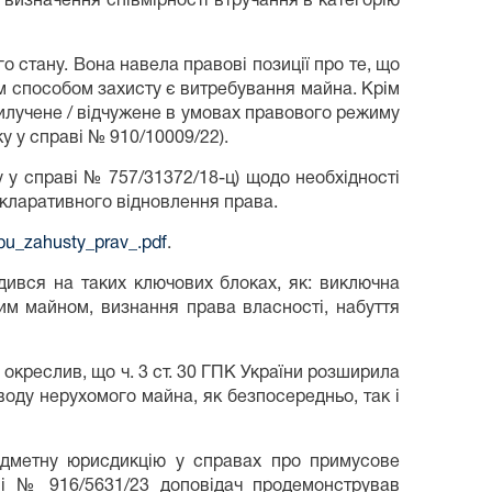
визначення співмірності втручання в категорію
 стану. Вона навела правові позиції про те, що
м способом захисту є витребування майна. Крім
вилучене / відчужене в умовах правового режиму
у у справі № 910/10009/22).
 у справі № 757/31372/18-ц) щодо необхідності
екларативного відновлення права.
obu_zahusty_prav_.pdf
.
дився на таких ключових блоках, як: виключна
им майном, визнання права власності, набуття
 окреслив, що ч. 3 ст. 30 ГПК України розширила
иводу нерухомого майна, як безпосередньо, так і
редметну юрисдикцію у справах про примусове
ві № 916/5631/23 доповідач продемонстрував