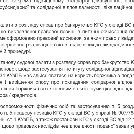
ство, зокрема підвищеному стандарту доказування, про
субсидіарної та солідарної відповідальності, ліквідаційно
 палати з розгляду справ про банкрутство КГС у складі ВС 
аніше висловленої правової позиції в питанні обчислення п
саме сформовано правовий висновок, за яким право ліквід
авершення реалізації об'єктів, включених до ліквідаційної
ній процедурі.
танову судової палати з розгляду справ про банкрутство К
новок щодо застосування інституту солідарної відповідаль
т. 34 КУзПБ має здійснюватися на користь боржника з пода
 і вирішення спору про покладення солідарної відповід
авління боржника) зі стягненням з нього суми цієї відпов
ра / кредиторів.
оспроможності фізичних осіб та застосуванню п. 5 розд.
го п. 5 правову позицію КГС у складі ВС у справі № 907/7
ні ст. 1 КУзПБ, а також постанови КГС у складі ВС від 12 
 щодо правових наслідків невідповідності поданої заяви ум