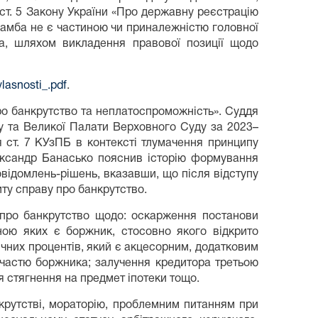
ст. 5 Закону України «Про державну реєстрацію
 дамба не є частиною чи приналежністю головної
а, шляхом викладення правової позиції щодо
lasnosti_.pdf
.
ро банкрутство та неплатоспроможність». Суддя
ду та Великої Палати Верховного Суду за 2023–
 ст. 7 КУзПБ в контексті тлумачення принципу
ександр Банасько пояснив історію формування
ідомлень-рішень, вказавши, що після відступу
иту справу про банкрутство.
и про банкрутство щодо: оскарження постанови
ою яких є боржник, стосовно якого відкрито
ічних процентів, який є акцесорним, додатковим
 участю боржника; залучення кредитора третьою
я стягнення на предмет іпотеки тощо.
крутстві, мораторію, проблемним питанням при