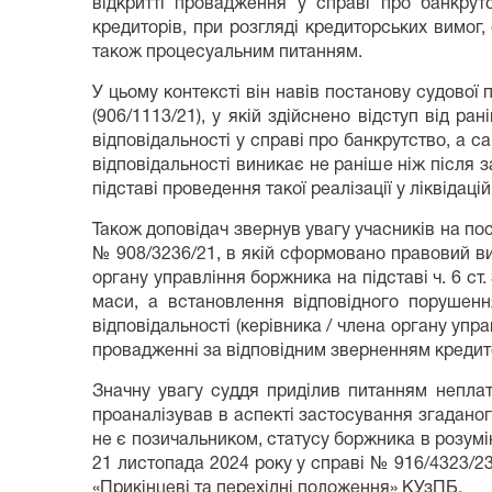
відкритті провадження у справі про банкрут
кредиторів, при розгляді кредиторських вимог, 
також процесуальним питанням.
У цьому контексті він навів постанову судової
(906/1113/21), у якій здійснено відступ від р
відповідальності у справі про банкрутство, а 
відповідальності виникає не раніше ніж після з
підставі проведення такої реалізації у ліквідацій
Також доповідач звернув увагу учасників на пос
№ 908/3236/21, в якій сформовано правовий вис
органу управління боржника на підставі ч. 6 с
маси, а встановлення відповідного порушення
відповідальності (керівника / члена органу упр
провадженні за відповідним зверненням кредито
Значну увагу суддя приділив питанням неплат
проаналізував в аспекті застосування згадано
не є позичальником, статусу боржника в розумін
21 листопада 2024 року у справі № 916/4323/23
«Прикінцеві та перехідні положення» КУзПБ.