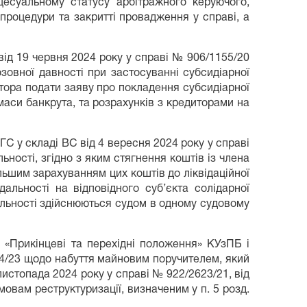
цесуальному статусу арбітражного керуючого,
ї процедури та закритті провадження у справі, а
від 19 червня 2024 року у справі № 906/1155/20
озовної давності при застосуванні субсидіарної
атора подати заяву про покладення субсидіарної
 маси банкрута, та розрахунків з кредиторами на
ГС у складі ВС від 4 вересня 2024 року у справі
ності, згідно з яким стягнення коштів із члена
льшим зарахуванням цих коштів до ліквідаційної
альності на відповідного суб’єкта солідарної
ідальності здійснюються судом в одному судовому
 «Прикінцеві та перехідні положення» КУзПБ і
84/23 щодо набуття майновим поручителем, який
листопада 2024 року у справі № 922/2623/21, від
овам реструктуризації, визначеним у п. 5 розд.