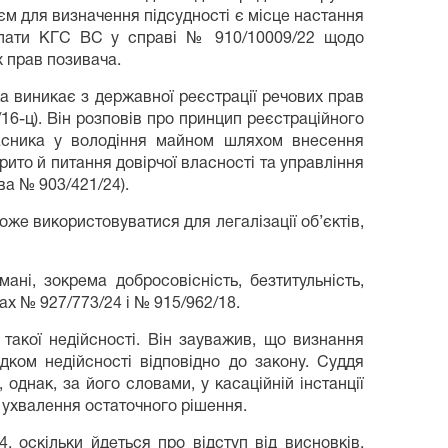
ієм для визначення підсудності є місце настання
палати КГС ВС у справі № 910/10009/22 щодо
х прав позивача.
ка виникає з державної реєстрації речових прав
16-ц). Він розповів про принцип реєстраційного
ласника у володіння майном шляхом внесення
ито й питання довірчої власності та управління
ва № 903/421/24).
оже використовуватися для легалізації об’єктів,
ані, зокрема добросовісність, безтитульність,
вах № 927/773/24 і № 915/962/18.
 такої недійсності. Він зауважив, що визнання
дком недійсності відповідно до закону. Суддя
 однак, за його словами, у касаційній інстанції
є ухвалення остаточного рішення.
 оскільки йдеться про відступ від висновків,