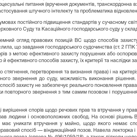
оцесуальні питання (вручення документів, транскордонна вз
 застосування штучного інтелекту та проблематика відновлен
умовах постійного підвищення стандартів у сучасному світ
ерховного Суду та Касаційного господарського суду у скла
темний огляд правових позицій ВС щодо способів захист
лила, що завдання господарського судочинства (ст. 2 ГПК 
ів з метою ефективного захисту порушених або оспорюван
й ефективного способів захисту, їх критерії та наслідки 
ро стягнення, перетворення та визнання права) і на критер
орного звернення до суду, можливість виконання рішенн
 спосіб захисту не забезпечує реального поновлення права
и повторного звернення з тим самим позовом і порушення
 вирішення спорів щодо речових прав та втручання у прав
рав людини і основоположних свобод. На основі рішень 
 має уникати втручання у майно, щодо якого немає сп
равовий спосіб — віндикаційний позов. Навела лекторка 