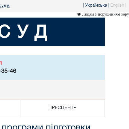
|
Українська
|
English
|
судів
Людям з порушенням зору
СУД
л
-35-46
ПРЕСЦЕНТР
 програми підготовки