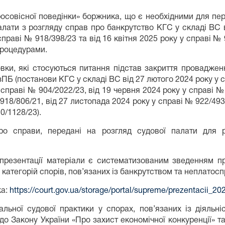
бросовісної поведінки» боржника, що є необхідними для п
алати з розгляду справ про банкрутство КГС у складі ВС 
праві № 918/398/23 та від 16 квітня 2025 року у справі № 
процедурами.
овки, які стосуються питання підстав закриття провадже
 КУзПБ (постанови КГС у складі ВС від 27 лютого 2024 року у 
 справі № 904/2022/23, від 19 червня 2024 року у справі №
918/806/21, від 27 листопада 2024 року у справі № 922/493
0/1128/23).
о справи, передані на розгляд судової палати для р
у презентації матеріали є систематизованим зведенням 
х категорій спорів, пов’язаних із банкрутством та неплатос
ка:
https://court.gov.ua/storage/portal/supreme/prezentacii_20
льної судової практики у спорах, пов’язаних із діяльні
до Закону України «Про захист економічної конкуренції» т