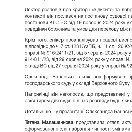
Лектор розповів про критерії «відкритої та до
контексті він послався на постанову судової п
постанови КГС ВС від 19 вересня 2024 року у с
поведінки боржника та умов для переходу між 
Крім того, спікер проаналізував правові висн
відповідно до ч. 7 ст. 123 КУзПБ, ч. 11 ст. 126
справі № 916/2411/21, від 5 червня 2024 року у
914/811/23, від 29 серпня 2024 року у справі № 
складі ВС від 27 червня 2024 року у справі № 92
Олександр Банасько також поінформував пр
господарського суду у складі Верховного Суду.
Наприкінці він наголосив, що представлені 
орієнтиром для судів під час розгляду будь-яки
Детальніше – у презентації Олександра Банась
Тетяна Малашенкова
представила огляд актуа
сформованої після набрання чинності змінами 