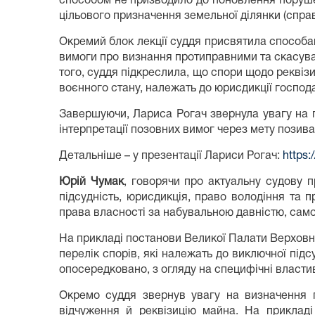
способом не призводило до поновлення порушен
цільового призначення земельної ділянки (спра
Окремий блок лекції суддя присвятила способам
вимоги про визнання протиправними та скасува
того, суддя підкреслила, що спори щодо реквіз
воєнного стану, належать до юрисдикції господа
Завершуючи, Лариса Рогач звернула увагу на п
інтерпретації позовних вимог через мету позив
Детальніше – у презентації Лариси Рогач:
https:
Юрій Чумак
, говорячи про актуальну судову 
підсудність, юрисдикція, право володіння та
права власності за набувальною давністю, само
На прикладі постанови Великої Палати Верховног
перелік спорів, які належать до виключної підс
опосередковано, з огляду на специфічні властив
Окремо суддя звернув увагу на визначення п
відчуження й реквізицію майна. На приклад