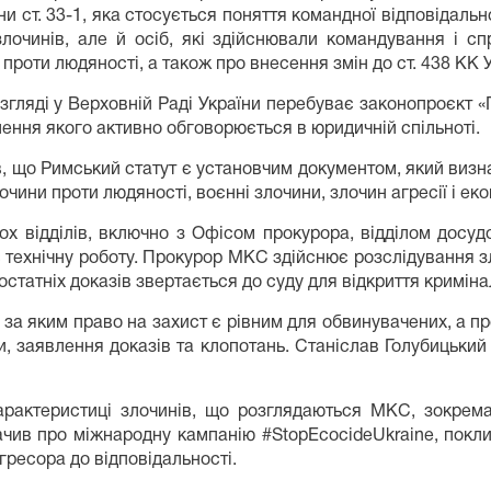
и ст. 33-1, яка стосується поняття командної відповідальн
злочинів, але й осіб, які здійснювали командування і с
проти людяності, а також про внесення змін до ст. 438 КК У
озгляді у Верховній Раді України перебуває законопроєкт «
ення якого активно обговорюється в юридичній спільноті.
, що Римський статут є установчим документом, який визн
чини проти людяності, воєнні злочини, злочин агресії і еко
ох відділів, включно з Офісом прокурора, відділом досу
є технічну роботу. Прокурор МКС здійснює розслідування з
остатніх доказів звертається до суду для відкриття кримі
за яким право на захист є рівним для обвинувачених, а про
, заявлення доказів та клопотань. Станіслав Голубицький
арактеристиці злочинів, що розглядаються МКС, зокрема
значив про міжнародну кампанію #StopEcocideUkraine, покл
агресора до відповідальності.