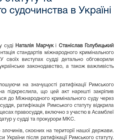
о судочинства в Україні
у суді
Наталія Марчук
і
Станіслав Голубицький
ентація стандартів міжнародного кримінального
 У своїх виступах судді детально обговорили
 українське законодавство, а також важливість
лошуючи на значущості ратифікації Римського
на підкреслила, що цей акт нарешті закріпив
ася до Міжнародного кримінального суду через
суддя, ратифікація Римського статуту відкрила
оцесах правосуддя, включно з участю в Асамблеї
атур у судді та прокурори МКС.
злочинів, скоєних на території нашої держави.
и України після ратифікації Римського статуту.