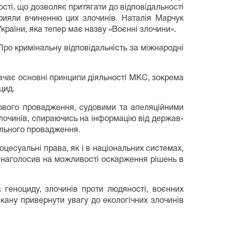
ості, що дозволяє притягати до відповідальності
прияли вчиненню цих злочинів. Наталія Марчук
країни, яка тепер має назву «Воєнні злочини».
Про кримінальну відповідальність за міжнародні
ачає основні принципи діяльності МКС, зокрема
цид.
дового провадження, судовими та апеляційними
лочинів, спираючись на інформацію від держав-
нального провадження.
цесуальні права, як і в національних системах,
 наголосив на можливості оскарження рішень в
 геноциду, злочинів проти людяності, воєнних
икану привернути увагу до екологічних злочинів