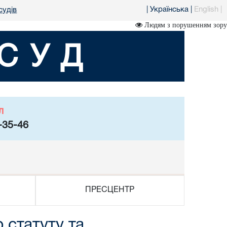
|
Українська
|
English
|
судів
Людям з порушенням зору
СУД
л
-35-46
ПРЕСЦЕНТР
 статуту та