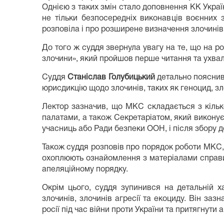
Однією з таких змін стало доповнення КК Україн
не тільки безпосередніх виконавців воєнних 
розповіла і про розширене визначення злочинів 
До того ж суддя звернула увагу на те, що на р
злочини», який пройшов перше читання та ухвал
Суддя
Станіслав Голубицький
детально пояснив
юрисдикцію щодо злочинів, таких як геноцид, зло
Лектор зазначив, що МКС складається з кільк
палатами, а також Секретаріатом, який викону
учасниць або Ради безпеки ООН, і після збору д
Також суддя розповів про порядок роботи МКС, 
охоплюють ознайомлення з матеріалами справи
апеляційному порядку.
Окрім цього, суддя зупинився на детальній х
злочинів, злочинів агресії та екоциду. Він за
росії під час війни проти України та притягнути 