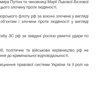
мира Путіна та чиновниці Марії Львової-Бєлової
 цього злочину проти людяності.
орського флоту рф за воєнні злочини у вигляді
об’єктам і злочини проти людяності у вигляді
абу ЗС рф за завдані росією ракетні удари по
б, політичне та військове керівництво рф не
ння до кримінальної відповідальності.
іцнення правової системи України та її ролі на