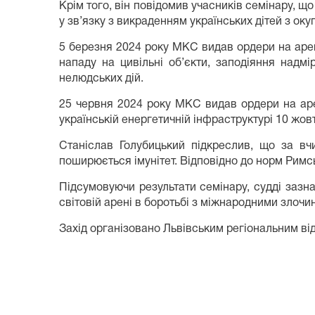
Крім того, він повідомив учасників семінару, 
у зв’язку з викраденням українських дітей з ок
5 березня 2024 року МКС видав ордери на ареш
нападу на цивільні об’єкти, заподіяння надм
нелюдських дій.
25 червня 2024 року МКС видав ордери на аре
українській енергетичній інфраструктурі 10 жо
Станіслав Голубицький підкреслив, що за вч
поширюється імунітет. Відповідно до норм Римсь
Підсумовуючи результати семінару, судді зазна
світовій арені в боротьбі з міжнародними злочи
Захід організовано Львівським регіональним ві