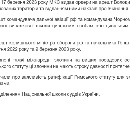
що 17 березня 2023 року МКС видав ордери на арешт Володи
упованих територій та відданням ними наказів про вчинення
т командувача дальної авіації рф та командувача Чорном
ірної випадкової шкоди цивільним особам або цивільним 
шт колишнього міністра оборони рф та начальника Геншт
втня 2022 року та 9 березня 2023 року.
инені тяжкі міжнародні злочини на вищих посадових осі
кого статуту ці злочини не мають строку давності притягне
чили про важливість ратифікації Римського статуту для зм
нами.
дділенням Національної школи суддів України.