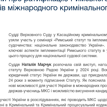
ів міжнародного кримінальног
Судді Верховного Суду у Касаційному кримінальном
узяли участь у семінарі «Римський статут та імплем
судочинства: національне законодавство України».
ключові аспекти імплементації Римського статуту в
цього процесу для національної судової системи.
Суддя
Наталія Марчук
розпочала свій виступ, наго
статуту Верховною Радою України у 2024 році. Во
юридичний статус України як держави, що приєднал
24 роки з моменту підписання Статуту. Як пояснила 
нові можливості для участі України в міжнародних пр
держав-учасниць МКС і можливістю висунення кандид
участі України в розслідуваннях, які проводить МКС щодо 
сені в Кримінальний та Кримінальний процесуальний кодекс