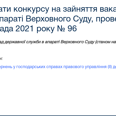
ати конкурсу на зайняття вак
апараті Верховного Суду, про
пада 2021 року № 96
ад державної служби в апараті Верховного Суду (станом на 
и:
рнень у господарських справах правового управління (ІІ) д