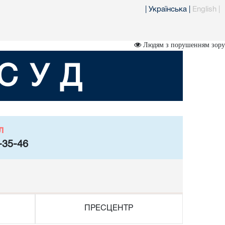
|
Українська
|
English
|
Людям з порушенням зору
СУД
л
-35-46
ПРЕСЦЕНТР