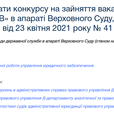
ати конкурсу на зайняття вак
«В» в апараті Верховного Суд
 від 23 квітня 2021 року № 41
ди державної служби в апараті Верховного Суду (станом на
вної роботи управління юридичного забезпечення.
и:
рнень в адміністративних справах правового управління (І)
правового управління (І) департаменту аналітичної та право
татистики судів адміністративної юрисдикції правового управ