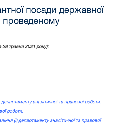
антної посади державної
у, проведеному
 28 травня 2021 року):
 департаменту аналітичної та правової роботи.
вої роботи.
ління (І) департаменту аналітичної та правової