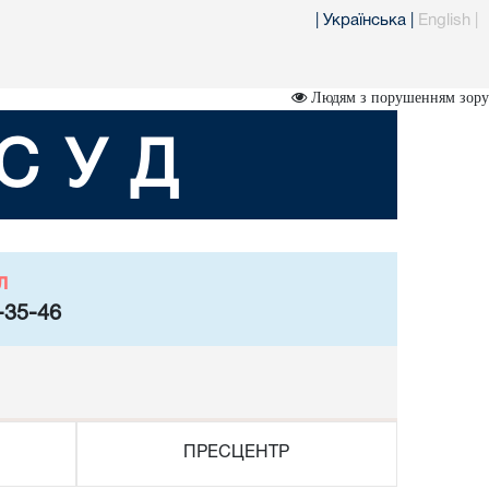
|
Українська
|
English
|
Людям з порушенням зору
СУД
л
-35-46
ПРЕСЦЕНТР