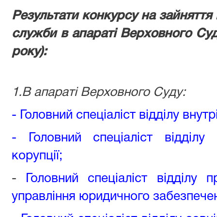
Результати конкурсу на зайняття
служби в апараті Верховного Суду
року):
1.В апараті Верховного Суду:
- Г
оловний спеціаліст відділу внут
- Г
оловний спеціаліст відділу
корупції
;
-
Головний спеціаліст відділу п
управління юридичного забезпече