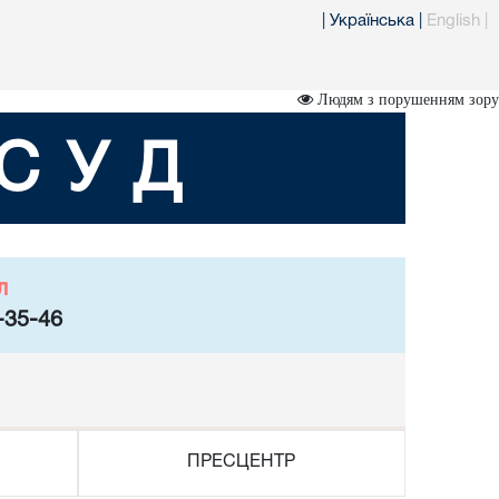
|
Українська
|
English
|
Людям з порушенням зору
СУД
л
-35-46
ПРЕСЦЕНТР