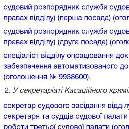
судовий розпорядник служби судов
правах відділу) (перша посада) (ог
судовий розпорядник служби судов
правах відділу) (друга посада) (ог
спеціаліст відділу опрацювання док
забезпечення автоматизованого до
(оголошення № 9938600).
У секретаріаті Касаційного крим
секретар судового засідання відді
секретаря та суддів судової палат
роботи третьої судової палати (ог