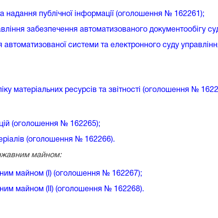
та надання публічної інформації (оголошення № 162261);
авління забезпечення автоматизованого документообігу су
ня автоматизованої системи та електронного суду управлі
ліку матеріальних ресурсів та звітності (оголошення № 1622
ацій (оголошення № 162265);
еріалів (оголошення № 162266).
ержавним майном:
ним майном (І) (оголошення № 162267);
ним майном (ІІ) (оголошення № 162268).