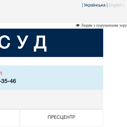
|
Українська
|
English
|
Людям з порушенням зору
СУД
л
-35-46
ПРЕСЦЕНТР