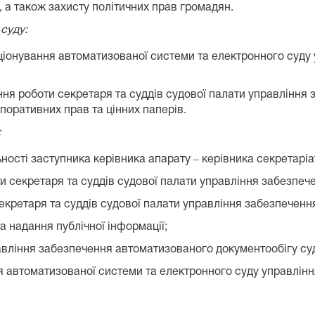
 а також захисту політичних прав громадян.
суду:
кціонування автоматизованої системи та електронного суд
ння роботи секретаря та суддів судової палати управління 
поративних прав та цінних паперів.
:
ьності заступника керівника апарату ‒ керівника секретаріа
и секретаря та суддів судової палати управління забезпече
екретаря та суддів судової палати управління забезпечення
а надання публічної інформації;
авління забезпечення автоматизованого документообігу су
ня автоматизованої системи та електронного суду управлі