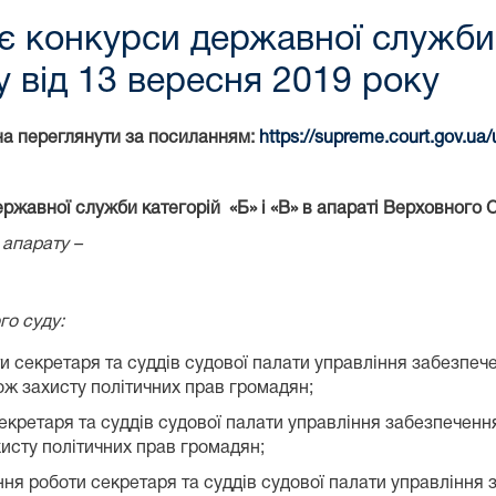
 конкурси державної служби к
у від 13 вересня 2019 року
на переглянути за посиланням:
https://supreme.court.gov.ua
жавної служби категорій «Б» і «В» в апараті Верховного С
 апарату –
го суду:
и секретаря та суддів судової палати управління забезпеч
ж захисту політичних прав громадян;
секретаря та суддів судової палати управління забезпеченн
исту політичних прав громадян;
ння роботи секретаря та суддів судової палати управління 