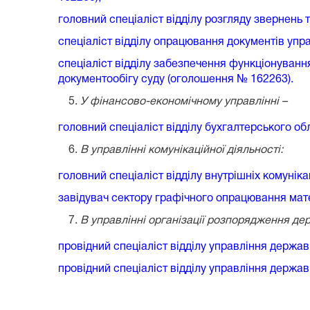
головний спеціаліст відділу розгляду звернень 
спеціаліст відділу опрацювання документів упр
спеціаліст відділу забезпечення функціонуван
документообігу суду (оголошення № 162263).
У фінансово-економічному управлінні –
головний спеціаліст відділу бухгалтерського об
В управлінні комунікаційної діяльності:
головний спеціаліст відділу внутрішніх комунік
завідувач сектору графічного опрацювання мат
В управлінні організації розпорядження д
провідний спеціаліст відділу управління держав
провідний спеціаліст відділу управління держав