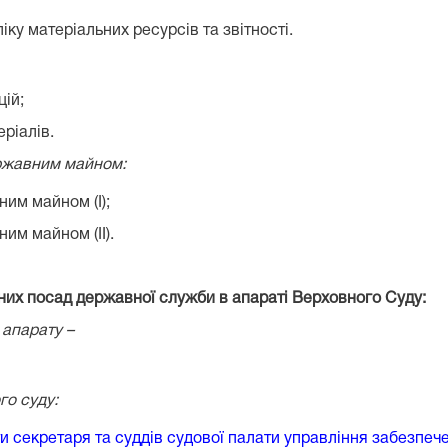
іку матеріальних ресурсів та звітності.
цій;
ріалів.
ержавним майном:
ним майном (І);
им майном (ІІ).
них посад державної служби в апараті Верховного Суду:
 апарату –
го суду:
и секретаря та суддів судової палати управління забезпеч