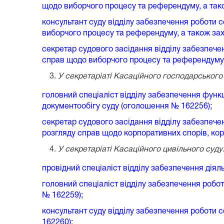
щодо виборчого процесу та референдуму, а так
консультант суду відділу забезпечення роботи 
виборчого процесу та референдуму, а також за
секретар судового засідання відділу забезпече
справ щодо виборчого процесу та референдуму,
У секретаріаті Касаційного господарського 
головний спеціаліст відділу забезпечення фун
документообігу суду (оголошення № 162256);
секретар судового засідання відділу забезпече
розгляду справ щодо корпоративних спорів‚ кор
У секретаріаті Касаційного цивільного суду
провідний спеціаліст відділу забезпечення діял
головний спеціаліст відділу забезпечення робот
№ 162259);
консультант суду відділу забезпечення роботи 
162260);