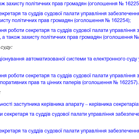
ож захисту політичних прав громадян (оголошення № 16225
секретаря та суддів судової палати управління забезпеченн
хисту політичних прав громадян (оголошення № 162254);
ння роботи секретаря та суддів судової палати управління 
 а також захисту політичних прав громадян (оголошення №
суду:
кціонування автоматизованої системи та електронного суд
ння роботи секретаря та суддів судової палати управління 
поративних прав та цінних паперів (оголошення № 162257).
:
ьності заступника керівника апарату ‒ керівника секретарі
и секретаря та суддів судової палати управління забезпеч
секретаря та суддів судової палати управління забезпеченн