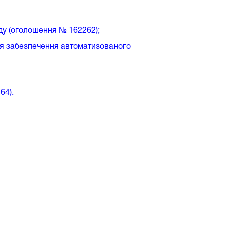
ду (оголошення № 162262);
ння забезпечення автоматизованого
64).